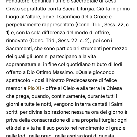
Fondatore, continua l'ufficio sacerdotale di Gesù
Cristo soprattutto con la Sacra Liturgia. Ciò fa in primo
luogo all'altare, dove il sacrificio della Croce è
perpetuamente rappresentato (Conc. Trid., Sess. 22, c.
1) e, con la sola differenza del modo di offrire,
rinnovato (Conc. Trid., Sess. 22, c. 2); poi con i
Sacramenti, che sono particolari strumenti per mezzo
dei quali gli uomini partecipano alla vita
soprannaturale; in fine col quotidiano tributo di lodi
offerto a Dio Ottimo Massimo. «Quale giocondo
spettacolo - così il Nostro Predecessore di felice
memoria
Pio XI
- offre al Cielo e alla terra la Chiesa
che prega, quando, continuamente, durante tutti i
giorni e tutte le notti, vengono in terra cantati i Salmi
scritti per divina ispirazione: nessuna ora del giorno è
priva della consacrazione di una propria liturgia; ogni
età della vita ha il suo posto nel rendimento di grazie,
nelle lodi, nelle preci, nelle aspirazioni di questa