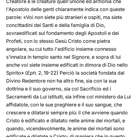
Creatore e le creature quell'unione ed armonia che
l'Apostolo delle genti chiaramente indica con queste
parole: «Voi non siete più stranieri e ospiti, ma siete
concittadini dei Santi e della famiglia di Dio,
sovraedificati sul fondamento degli Apostoli e dei
Profeti, con lo stesso Gesù Cristo come pietra
angolare, su cui tutto l'edificio insieme connesso
s'innalza in tempio santo nel Signore, e sopra di lui
anche voi siete insieme edificati in dimora di Dio nello
Spirito» (
Eph
. 2, 19-22) Perciò la società fondata dal
Divino Redentore non ha altro fine, sia con la sua
dottrina e il suo governo, sia col Sacrificio ed i
Sacramenti da Lui istituiti, sia infine col ministero da Lui
affidatole, con le sue preghiere e il suo sangue, che
crescere e dilatarsi sempre più: il che avviene quando
Cristo è edificato e dilatato nelle anime dei mortali, e
quando, vicendevolmente, le anime dei mortali sono
edificate e dilatate a Cristo; di maniera che in questo