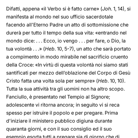
Difatti, appena «il Verbo si è fatto carne» (
Joh
. 1, 14), si
manifesta al mondo nel suo ufficio sacerdotale
facendo all'Eterno Padre un atto di sottomissione che
durerà per tutto il tempo della sua vita: «entrando nel
mondo dice: . . . Ecco, io vengo . . . per fare, o Dio, la
tua volontà . . .» (
Heb
. 10, 5-7), un atto che sarà portato
a compimento in modo mirabile nel sacrificio cruento
della Croce: «In virtù di questa volontà noi siamo stati
santificati per mezzo dell’oblazione del Corpo di Gesù
Cristo fatta una volta sola per sempre» (
Heb
. 10, 10).
Tutta la sua attività tra gli uomini non ha altro scopo.
Fanciullo, è presentato nel Tempio al Signore;
adolescente vi ritorna ancora; in seguito vi si reca
spesso per istruire il popolo e per pregare. Prima
d'iniziare il ministero pubblico digiuna durante
quaranta giorni, e con il suo consiglio ed il suo
esempio esorta tutti a pregare sia di giorno che di