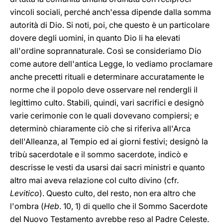
vincoli sociali, perché anch'essa dipende dalla somma
autorità di Dio. Si noti, poi, che questo è un particolare
dovere degli uomini, in quanto Dio li ha elevati
all'ordine soprannaturale. Così se consideriamo Dio
come autore dell'antica Legge, lo vediamo proclamare
anche precetti rituali e determinare accuratamente le
norme che il popolo deve osservare nel rendergli il
legittimo culto. Stabilì, quindi, vari sacrifici e designò
varie cerimonie con le quali dovevano compiersi; e
determinò chiaramente ciò che si riferiva all'Arca
dell'Alleanza, al Tempio ed ai giorni festivi; designò la
tribù sacerdotale e il sommo sacerdote, indicò e
descrisse le vesti da usarsi dai sacri ministri e quanto
altro mai aveva relazione col culto divino (cfr.
Levitico
). Questo culto, del resto, non era altro che
l'ombra (
Heb
. 10, 1) di quello che il Sommo Sacerdote
del Nuovo Testamento avrebbe reso al Padre Celeste.