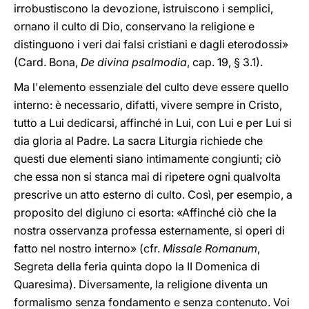
irrobustiscono la devozione, istruiscono i semplici,
ornano il culto di Dio, conservano la religione e
distinguono i veri dai falsi cristiani e dagli eterodossi»
(Card. Bona,
De divina psalmodia
, cap. 19, § 3.1).
Ma l'elemento essenziale del culto deve essere quello
interno: è necessario, difatti, vivere sempre in Cristo,
tutto a Lui dedicarsi, affinché in Lui, con Lui e per Lui si
dia gloria al Padre. La sacra Liturgia richiede che
questi due elementi siano intimamente congiunti; ciò
che essa non si stanca mai di ripetere ogni qualvolta
prescrive un atto esterno di culto. Così, per esempio, a
proposito del digiuno ci esorta: «Affinché ciò che la
nostra osservanza professa esternamente, si operi di
fatto nel nostro interno» (cfr.
Missale Romanum
,
Segreta della feria quinta dopo la II Domenica di
Quaresima). Diversamente, la religione diventa un
formalismo senza fondamento e senza contenuto. Voi