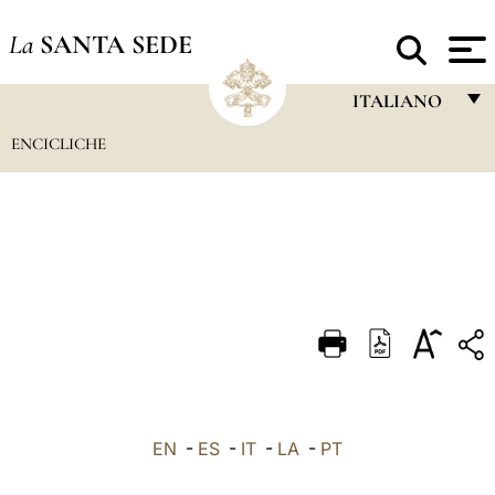
La
SANTA SEDE
ITALIANO
ENCICLICHE
FRANÇAIS
ENGLISH
ITALIANO
PORTUGUÊS
ESPAÑOL
DEUTSCH
POLSKI
العربيّة
EN
-
ES
-
IT
-
LA
-
PT
中文