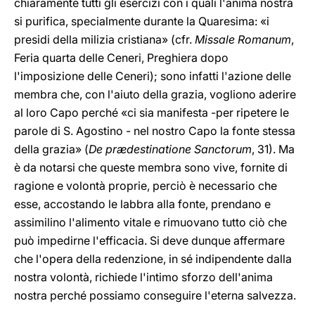
chiaramente tutti gli esercizi con i quali l'anima nostra
si purifica, specialmente durante la Quaresima: «i
presidi della milizia cristiana» (cfr.
Missale Romanum
,
Feria quarta delle Ceneri, Preghiera dopo
l'imposizione delle Ceneri); sono infatti l'azione delle
membra che, con l'aiuto della grazia, vogliono aderire
al loro Capo perché «ci sia manifesta -per ripetere le
parole di S. Agostino - nel nostro Capo la fonte stessa
della grazia» (
De prædestinatione Sanctorum
, 31). Ma
è da notarsi che queste membra sono vive, fornite di
ragione e volontà proprie, perciò è necessario che
esse, accostando le labbra alla fonte, prendano e
assimilino l'alimento vitale e rimuovano tutto ciò che
può impedirne l'efficacia. Si deve dunque affermare
che l'opera della redenzione, in sé indipendente dalla
nostra volontà, richiede l'intimo sforzo dell'anima
nostra perché possiamo conseguire l'eterna salvezza.