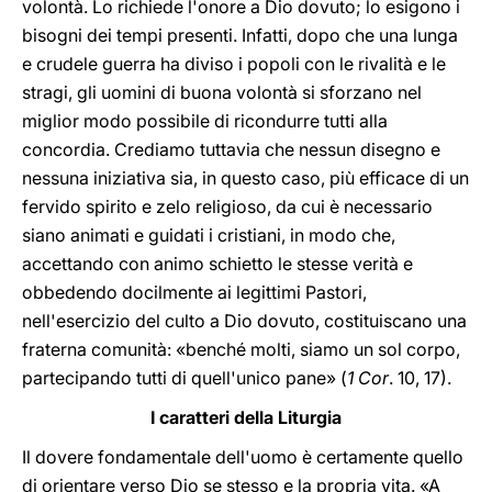
volontà. Lo richiede l'onore a Dio dovuto; lo esigono i
bisogni dei tempi presenti. Infatti, dopo che una lunga
e crudele guerra ha diviso i popoli con le rivalità e le
stragi, gli uomini di buona volontà si sforzano nel
miglior modo possibile di ricondurre tutti alla
concordia. Crediamo tuttavia che nessun disegno e
nessuna iniziativa sia, in questo caso, più efficace di un
fervido spirito e zelo religioso, da cui è necessario
siano animati e guidati i cristiani, in modo che,
accettando con animo schietto le stesse verità e
obbedendo docilmente ai legittimi Pastori,
nell'esercizio del culto a Dio dovuto, costituiscano una
fraterna comunità: «benché molti, siamo un sol corpo,
partecipando tutti di quell'unico pane» (
1
Cor
. 10, 17).
I caratteri della Liturgia
Il dovere fondamentale dell'uomo è certamente quello
di orientare verso Dio se stesso e la propria vita. «A