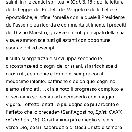
salmi, inni e cantici spirituali» (
Col
. 3, 16); poi la lettura
della Legge, dei Profeti, del Vangelo e delle Lettere
Apostoliche, e infine l'omelia con la quale il Presidente
dell'assemblea ricorda e commenta utilmente i precetti
del Divino Maestro, gli avvenimenti principali della sua
vita, e ammonisce tutti gli astanti con opportune
esortazioni ed esempi.
Il culto si organizza e si sviluppa secondo le
circostanze ed bisogni dei cristiani, si arricchisce di
nuovi riti, cerimonie e formole, sempre con il
medesimo intento: «affinché cioè da quei segni noi
siamo stimolati . . . ci sia noto il progresso compiuto e
ci sentiamo sollecitati ad accrescerlo con maggior
vigore: l'effetto, difatti, è più degno se più ardente è
l'affetto che lo precede» (Sant'Agostino,
Epist. CXXX
ad Probam
, 18). Così l'anima più e meglio si eleva
verso Dio; così il sacerdozio di Gesù Cristo è sempre