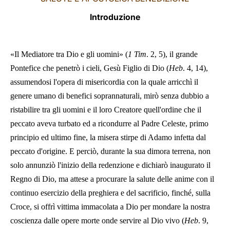
Introduzione
«Il Mediatore tra Dio e gli uomini
»
(
1 Tim
. 2, 5), il grande
Pontefice che penetrò i cieli, Gesù Figlio di Dio (
Heb
. 4, 14),
assumendosi l'opera di misericordia con la quale arricchì il
genere umano di benefici soprannaturali, mirò senza dubbio a
ristabilire tra gli uomini e il loro Creatore quell'ordine che il
peccato aveva turbato ed a ricondurre al Padre Celeste, primo
principio ed ultimo fine, la misera stirpe di Adamo infetta dal
peccato d'origine. E perciò, durante la sua dimora terrena, non
solo annunziò l'inizio della redenzione e dichiarò inaugurato il
Regno di Dio, ma attese a procurare la salute delle anime con il
continuo esercizio della preghiera e del sacrificio, finché, sulla
Croce, si offrì vittima immacolata a Dio per mondare la nostra
coscienza dalle opere morte onde servire al Dio vivo (
Heb
. 9,