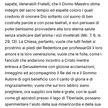
sapete, Venerabili Fratelli, che il Divino Maestro stima
indegni del sacro tempio ed espelle coloro i quali
credono di onorare Dio soltanto col suono di ben
costruite parole e con pose teatrali, e son persuasi di
poter benissimo provvedere alla loro eterna salute
senza sradicare dall'anima i vizi inveterati (
Mc
. 7, 6;
Is
.
29, 13). La Chiesa, pertanto, vuole che tutti fedeli si
prostrino ai piedi del Redentore per professarGli il loro
amore e la loro venerazione; vuole che le folle, come i
fanciulli che andarono incontro a Cristo mentre
entrava a Gerusalemme con gioiose acclamazioni,
inneggino ed accompagnino il Re dei re e il Sommo
Autore di ogni beneficio con il canto di gloria e di
ringraziamento; vuole che sul loro labbro siano
preghiere, ora supplici ora liete e grate, con le quali
come gli apostoli presso il lago di Tiberiade, possano
sperimentare l'aiuto della sua misericordia e della sua