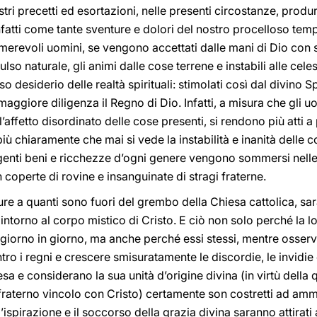
ri precetti ed esortazioni, nelle presenti circostanze, produr
atti come tante sventure e dolori del nostro procelloso tem
erevoli uomini, se vengono accettati dalle mani di Dio con
so naturale, gli animi dalle cose terrene e instabili alle celes
o desiderio delle realtà spirituali: stimolati così dal divino S
aggiore diligenza il Regno di Dio. Infatti, a misura che gli u
affetto disordinato delle cose presenti, si rendono più atti a 
iù chiaramente che mai si vede la instabilità e inanità delle c
ngenti beni e ricchezze d’ogni genere vengono sommersi nelle
son coperte di rovine e insanguinate di stragi fraterne.
e a quanti sono fuori del grembo della Chiesa cattolica, saran
intorno al corpo mistico di Cristo. E ciò non solo perché la 
iorno in giorno, ma anche perché essi stessi, mentre osserv
ntro i regni e crescere smisuratamente le discordie, le invidie 
 e considerano la sua unità d’origine divina (in virtù della qu
fraterno vincolo con Cristo) certamente son costretti ad amm
’ispirazione e il soccorso della grazia divina saranno attirati