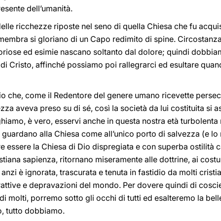
resente dell’umanità.
delle ricchezze riposte nel seno di quella Chiesa che fu acqui
i membra si gloriano di un Capo redimito di spine. Circostanz
oriose ed esimie nascano soltanto dal dolore; quindi dobbia
di Cristo, affinché possiamo poi rallegrarci ed esultare quan
izio che, come il Redentore del genere umano ricevette persec
za aveva preso su di sé, così la società da lui costituita si 
iamo, è vero, esservi anche in questa nostra età turbolenta 
, guardano alla Chiesa come all’unico porto di salvezza (e l
essere la Chiesa di Dio dispregiata e con superba ostilità ca
tiana sapienza, ritornano miseramente alle dottrine, ai costumi
nzi è ignorata, trascurata e tenuta in fastidio da molti cristiani
rattive e depravazioni del mondo. Per dovere quindi di coscien
i molti, porremo sotto gli occhi di tutti ed esalteremo la bellez
, tutto dobbiamo.