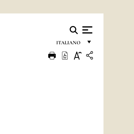
ITALIANO
FRANÇAIS
ENGLISH
ITALIANO
PORTUGUÊS
ESPAÑOL
DEUTSCH
POLSKI