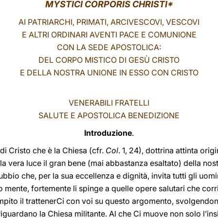
MYSTICI CORPORIS CHRISTI*
AI PATRIARCHI, PRIMATI, ARCIVESCOVI, VESCOVI
E ALTRI ORDINARI AVENTI PACE E COMUNIONE
CON LA SEDE APOSTOLICA:
DEL CORPO MISTICO DI GESÙ CRISTO
E DELLA NOSTRA UNIONE IN ESSO CON CRISTO
VENERABILI FRATELLI
SALUTE E APOSTOLICA BENEDIZIONE
Introduzione
.
di Cristo che è la Chiesa (cfr.
Col
. 1, 24), dottrina attinta or
a vera luce il gran bene (mai abbastanza esaltato) della nost
bio che, per la sua eccellenza e dignità, invita tutti gli uomi
ro mente, fortemente li spinge a quelle opere salutari che cor
pito il trattenerCi con voi su questo argomento, svolgendo
riguardano la Chiesa militante. Al che Ci muove non solo l’in