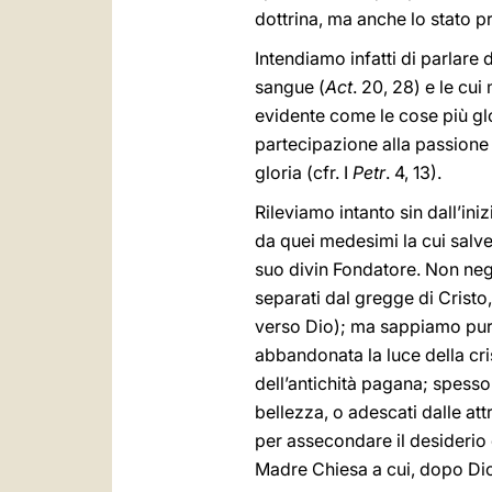
dottrina, ma anche lo stato p
Intendiamo infatti di parlare 
sangue (
Act
. 20, 28) e le cu
evidente come le cose più gl
partecipazione alla passione 
gloria (cfr. I
Petr
. 4, 13).
Rileviamo intanto sin dall’in
da quei medesimi la cui salvez
suo divin Fondatore. Non negh
separati dal gregge di Cristo
verso Dio); ma sappiamo pure 
abbandonata la luce della cris
dell’antichità pagana; spesso a
bellezza, o adescati dalle att
per assecondare il desiderio d
Madre Chiesa a cui, dopo Dio