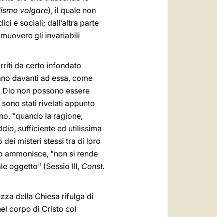
lismo volgare
), il quale non
ci e sociali; dall’altra parte
imuovere gli invariabili
erriti da certo infondato
iano davanti ad essa, come
 da Dio non possono essere
sono stati rivelati appunto
cano, "quando la ragione,
io, sufficiente ed utilissima
dei misteri stessi tra di loro
io ammonisce, "non si rende
le oggetto" (Sessio III,
Const.
za della Chiesa rifulga di
el corpo di Cristo col