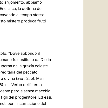
questo argomento, abbiamo
nciclica, la dottrina del
 ricavando al tempo stesso
sto mistero produca frutti
stolo: "Dove abbondò il
re umano fu costituito da Dio in
uperna della grazia celeste.
reditaria del peccato,
ira divina (
Eph
. 2, 5). Ma il
16), e il Verbo dell’eterno
nocente però e senza macchia
figli del progenitore. Ed essi,
nuti per l’incarnazione del