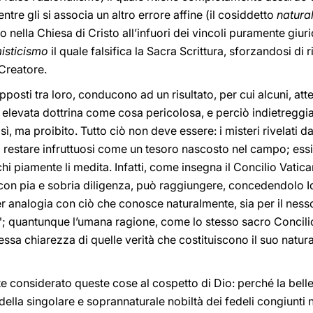
re gli si associa un altro errore affine (il cosiddetto
natura
nella Chiesa di Cristo all’infuori dei vincoli puramente giuridi
isticismo
il quale falsifica la Sacra Scrittura, sforzandosi di r
 Creatore.
 opposti tra loro, conducono ad un risultato, per cui alcuni, att
 elevata dottrina come cosa pericolosa, e perciò indietregg
sì, ma proibito. Tutto ciò non deve essere: i misteri rivelati
 restare infruttuosi come un tesoro nascosto nel campo; essi 
 chi piamente li medita. Infatti, come insegna il Concilio Vati
 con pia e sobria diligenza, può raggiungere, concedendolo Idd
per analogia con ciò che conosce naturalmente, sia per il nesso 
mo"; quantunque l’umana ragione, come lo stesso sacro Concil
tessa chiarezza di quelle verità che costituiscono il suo natura
considerato queste cose al cospetto di Dio: perché la bellez
ella singolare e soprannaturale nobiltà dei fedeli congiunti n