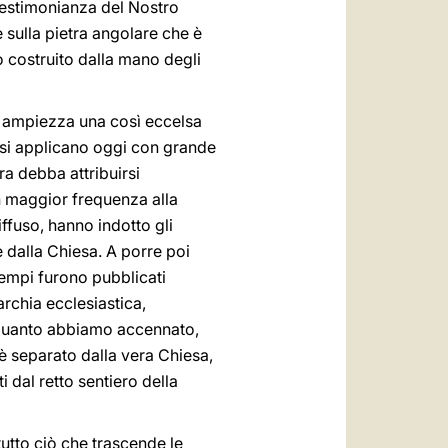
testimonianza del Nostro
e sulla pietra angolare che è
 costruito dalla mano degli
ta ampiezza una così eccelsa
i si applicano oggi con grande
bra debba attribuirsi
con maggior frequenza alla
ffuso, hanno indotto gli
e dalla Chiesa. A porre poi
tempi furono pubblicati
rarchia ecclesiastica,
i quanto abbiamo accennato,
è separato dalla vera Chiesa,
i dal retto sentiero della
utto ciò che trascende le