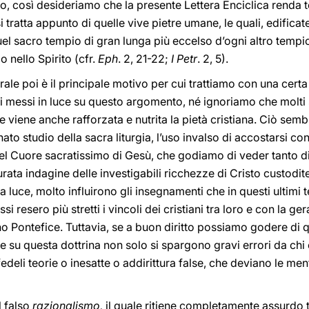
to, così desideriamo che la presente Lettera Enciclica renda 
 tratta appunto di quelle vive pietre umane, le quali, edificat
el sacro tempio di gran lunga più eccelso d’ogni altro tempio
o nello Spirito (cfr.
Eph
. 2, 21-22;
I Petr
. 2, 5).
rale poi è il principale motivo per cui trattiamo con una cer
ati messi in luce su questo argomento, né ignoriamo che molt
ale viene anche rafforzata e nutrita la pietà cristiana. Ciò sem
inato studio della sacra liturgia, l’uso invalso di accostarsi 
del Cuore sacratissimo di Gesù, che godiamo di veder tanto di
rata indagine delle investigabili ricchezze di Cristo custodit
 luce, molto influirono gli insegnamenti che in questi ultimi 
si resero più stretti i vincoli dei cristiani tra loro e con la ge
o Pontefice. Tuttavia, se a buon diritto possiamo godere d
su questa dottrina non solo si spargono gravi errori da chi 
edeli teorie o inesatte o addirittura false, che deviano le ment
l falso
razionalismo,
il quale ritiene completamente assurdo t