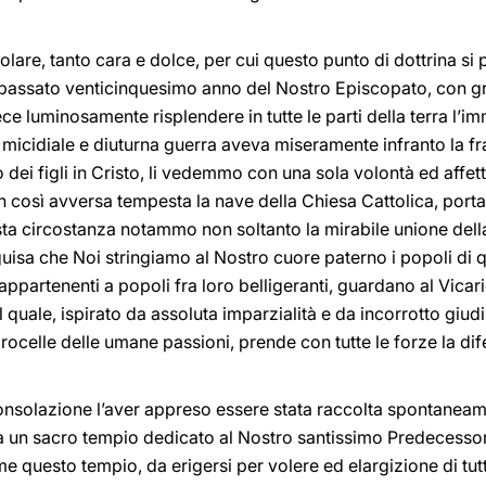
olare, tanto cara e dolce, per cui questo punto di dottrina s
il passato venticinquesimo anno del Nostro Episcopato, con
 luminosamente risplendere in tutte le parti della terra l’i
 micidiale e diuturna guerra aveva miseramente infranto la 
ei figli in Cristo, li vedemmo con una sola volontà ed affetto
così avversa tempesta la nave della Chiesa Cattolica, portan
questa circostanza notammo non soltanto la mirabile unione dell
 guisa che Noi stringiamo al Nostro cuore paterno i popoli di 
 appartenenti a popoli fra loro belligeranti, guardano al Vica
 il quale, ispirato da assoluta imparzialità e da incorrotto giud
rocelle delle umane passioni, prende con tutte le forze la dife
onsolazione l’aver appreso essere stata raccolta spontanea
 un sacro tempio dedicato al Nostro santissimo Predecessor
 questo tempio, da erigersi per volere ed elargizione di tutti 