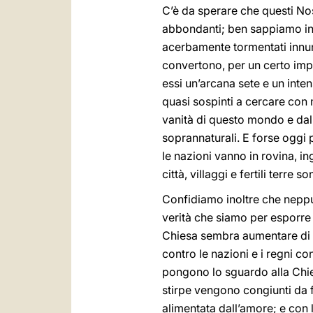
C’è da sperare che questi Nost
abbondanti; ben sappiamo inf
acerbamente tormentati innum
convertono, per un certo impul
essi un’arcana sete e un intens
quasi sospinti a cercare con m
vanità di questo mondo e dall’
soprannaturali. E forse oggi p
le nazioni vanno in rovina, i
città, villaggi e fertili terre 
Confidiamo inoltre che neppur
verità che siamo per esporre 
Chiesa sembra aumentare di g
contro le nazioni e i regni co
pongono lo sguardo alla Chiesa
stirpe vengono congiunti da 
alimentata dall’amore; e con l