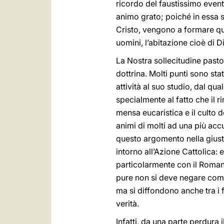
ricordo del faustissimo even
animo grato; poiché in essa si
Cristo, vengono a formare qu
uomini, l’abitazione cioè di Di
La Nostra sollecitudine pasto
dottrina. Molti punti sono st
attività al suo studio, dal qu
specialmente al fatto che il r
mensa eucaristica e il culto 
animi di molti ad una più accu
questo argomento nella giusta
intorno all’Azione Cattolica: es
particolarmente con il Roman
pure non si deve negare come 
ma si diffondono anche tra i f
verità.
Infatti, da una parte perdura i