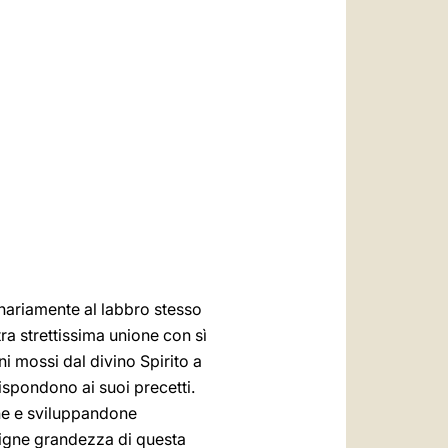
العربيّة
中文
LATINE
iginariamente al labbro stesso
ra strettissima unione con sì
ni mossi dal divino Spirito a
rispondono ai suoi precetti.
ne e sviluppandone
signe grandezza di questa