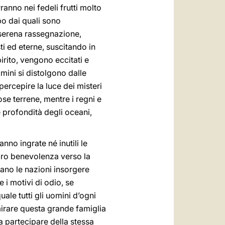
ranno nei fedeli frutti molto
po dai quali sono
 serena rassegnazione,
ti ed eterne, suscitando in
pirito, vengono eccitati e
omini si distolgono dalle
percepire la luce dei misteri
ose terrene, mentre i regni e
 profondità degli oceani,
no ingrate né inutili le
loro benevolenza verso la
ano le nazioni insorgere
e i motivi di odio, se
ale tutti gli uomini d’ogni
irare questa grande famiglia
 a partecipare della stessa