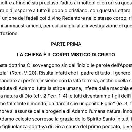
inoltre affinché sia precluso l’adito ai molteplici errori su 
e di esporre a tutto il popolo cristiano, con questa Lettera E
l' unione dei fedeli col divino Redentore nello stesso corpo,
i ammaestramenti, per cui una più alta investigazione di que
rfezione.
PARTE PRIMA
LA CHIESA È IL CORPO MISTICO DI CRISTO
sta dottrina Ci sovvengono sin dall’inizio le parole dell’Apo
zia" (
Rom
. V, 20). Risulta infatti che il padre di tutto il gene
andare ai posteri, insieme con la vita terrena, anche quella s
uta di Adamo, tutta la stirpe umana, infetta dalla macchia e
a natura di Dio (cfr. 2
Petr
. 1, 4), e tutti diventammo figli dell’
ò talmente il mondo, da dare il suo unigenito Figlio" (
Io
. 3, 
more si assunse dalla progenie di Adamo l’umana natura, in
damo celeste scorresse la grazia dello Spirito Santo in tutti i 
a figliuolanza adottiva di Dio a causa del primo peccato, dive