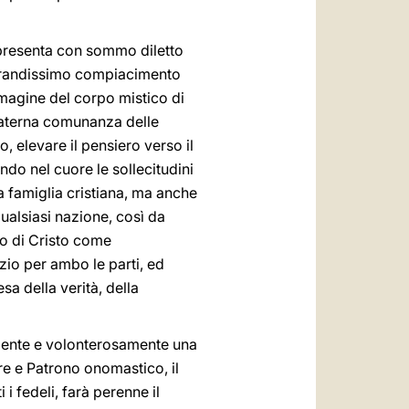
i presenta con sommo diletto
 grandissimo compiacimento
mmagine del corpo mistico di
fraterna comunanza delle
, elevare il pensiero verso il
do nel cuore le sollecitudini
a famiglia cristiana, ma anche
qualsiasi nazione, così da
rio di Cristo come
izio per ambo le parti, ed
sa della verità, della
mente e volonterosamente una
e e Patrono onomastico, il
i fedeli, farà perenne il