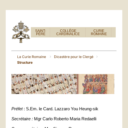
SAINT-
COLLÈGE
CURIE
PÈRE
CARDINALICE
ROMAINE
La Curie Romaine
Dicastère pour le Clergé
Structure
Préfet
: S.Em. le Card. Lazzaro You Heung-sik
Secrétaire :
Mgr Carlo Roberto Maria Redaelli