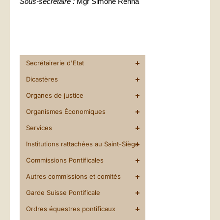
Sous-secrétaire :
Mgr Simone Renna
Secrétairerie d'Etat
Dicastères
Organes de justice
Organismes Économiques
Services
Institutions rattachées au Saint-Siège
Commissions Pontificales
Autres commissions et comités
Garde Suisse Pontificale
Ordres équestres pontificaux