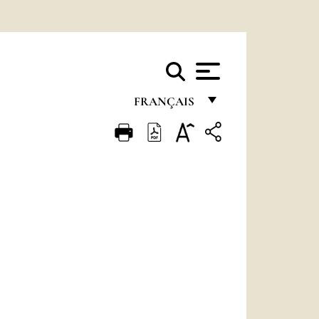
FRANÇAIS
FRANÇAIS
ENGLISH
ITALIANO
PORTUGUÊS
ESPAÑOL
DEUTSCH
POLSKI