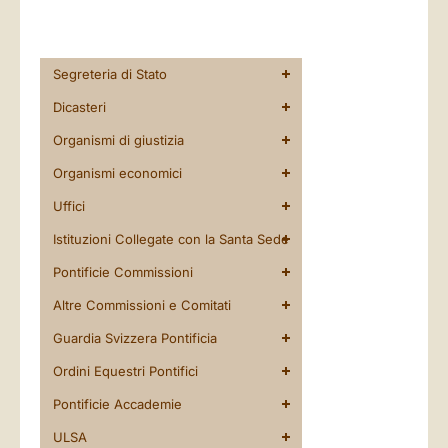
Segreteria di Stato
Dicasteri
Organismi di giustizia
Organismi economici
Uffici
Istituzioni Collegate con la Santa Sede
Pontificie Commissioni
Altre Commissioni e Comitati
Guardia Svizzera Pontificia
Ordini Equestri Pontifici
Pontificie Accademie
ULSA