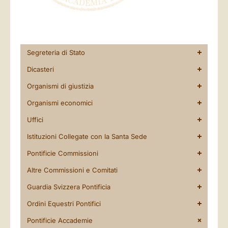
Segreteria di Stato
Dicasteri
Organismi di giustizia
Organismi economici
Uffici
Istituzioni Collegate con la Santa Sede
Pontificie Commissioni
Altre Commissioni e Comitati
Guardia Svizzera Pontificia
Ordini Equestri Pontifici
Pontificie Accademie