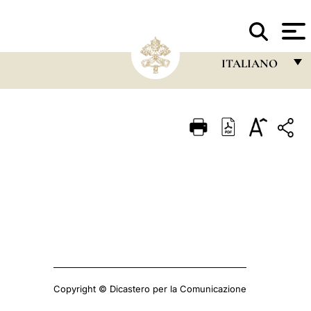
La
SANTA SEDE
ITALIANO
FRANÇAIS
ENGLISH
ITALIANO
PORTUGUÊS
ESPAÑOL
DEUTSCH
POLSKI
العربيّة
Copyright © Dicastero per la Comunicazione
中文