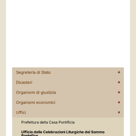
Segreteria di Stato
Dicasteri
Organismi di giustizia
Organismi economici
Uffici
Prefettura della Casa Pontificia
Ufficio delle Celebrazioni Liturgiche del Sommo
Pontefice