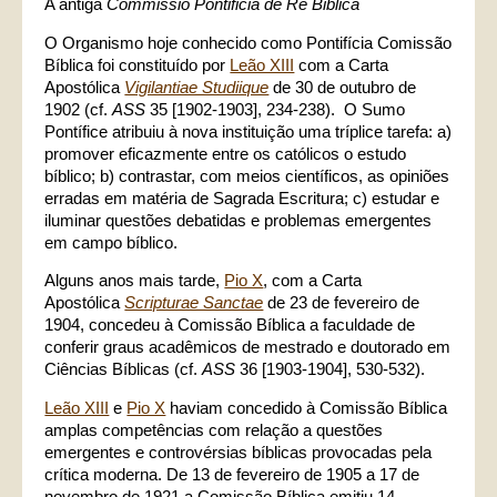
A antiga
Commissio Pontificia de Re Biblica
O Organismo hoje conhecido como Pontifícia Comissão
Bíblica foi constituído por
Leão XIII
com a Carta
Apostólica
Vigilantiae Studiique
de 30 de outubro de
1902 (cf.
ASS
35 [1902-1903], 234-238). O Sumo
Pontífice atribuiu à nova instituição uma tríplice tarefa: a)
promover eficazmente entre os católicos o estudo
bíblico; b) contrastar, com meios científicos, as opiniões
erradas em matéria de Sagrada Escritura; c) estudar e
iluminar questões debatidas e problemas emergentes
em campo bíblico.
Alguns anos mais tarde,
Pio X
, com a Carta
Apostólica
Scripturae Sanctae
de 23 de fevereiro de
1904, concedeu à Comissão Bíblica a faculdade de
conferir graus acadêmicos de mestrado e doutorado em
Ciências Bíblicas (cf.
ASS
36 [1903-1904], 530-532).
Leão XIII
e
Pio X
haviam concedido à Comissão Bíblica
amplas competências com relação a questões
emergentes e controvérsias bíblicas provocadas pela
crítica moderna. De 13 de fevereiro de 1905 a 17 de
novembro de 1921 a Comissão Bíblica emitiu 14