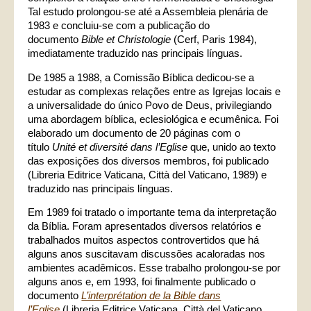
Tal estudo prolongou-se até a Assembleia plenária de
1983 e concluiu-se com a publicação do
documento
Bible et Christologie
(Cerf, Paris 1984),
imediatamente traduzido nas principais línguas.
De 1985 a 1988, a Comissão Bíblica dedicou-se a
estudar as complexas relações entre as Igrejas locais e
a universalidade do único Povo de Deus, privilegiando
uma abordagem bíblica, eclesiológica e ecumênica. Foi
elaborado um documento de 20 páginas com o
título
Unité et diversité dans l’Eglise
que, unido ao texto
das exposições dos diversos membros, foi publicado
(Libreria Editrice Vaticana, Città del Vaticano, 1989) e
traduzido nas principais línguas.
Em 1989 foi tratado o importante tema da interpretação
da Bíblia. Foram apresentados diversos relatórios e
trabalhados muitos aspectos controvertidos que há
alguns anos suscitavam discussões acaloradas nos
ambientes acadêmicos. Esse trabalho prolongou-se por
alguns anos e, em 1993, foi finalmente publicado o
documento
L’interprétation de la Bible dans
l’Eglise
(Libreria Editrice Vaticana, Città del Vaticano,