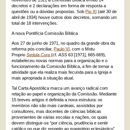
decretos e 2 declarações em forma de resposta a
questões ou a dúvidas propostas. Sob
Pio XI
(até 30 de
abril de 1934) houve outros dois decretos, somando um
total de 18 intervenções.
A nova Pontifícia Comissão Bíblica
Aos 27 de junho de 1971, no quadro da grande obra da
reforma pós-conciliar,
Paulo VI
, com o Motu
Proprio
Sedula Cura
(cf.
ASS
63 [1971], 665-669),
estabeleceu novas normas para a organização e o
funcionamento da Comissão Bíblica, a fim de tornar a
atividade que ela realiza mais fecunda para a Igreja e
mais apropriada à situação atual.
Tal Carta Apostólica marca um avanço radical com
relação ao papel e organização da Comissão. Mediante
15 breves artigos é definida a nova estrutura: os
membros não são mais cardeais, assistidos por
consultores, mas docentes de ciências bíblicas
provenientes de várias escolas e nações, os quais
devem distinguir-se “por ciência, prudência e sentir
católico no que diz respeito ao magistério eclesiástico”