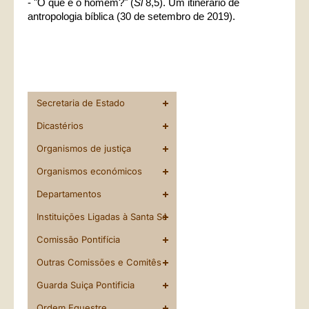
- "O que é o homem?" (
Sl
8,5). Um itinerário de
antropologia bíblica (30 de setembro de 2019).
Secretaria de Estado
Dicastérios
Organismos de justiça
Organismos económicos
Departamentos
Instituições Ligadas à Santa Sé
Comissão Pontifícia
Outras Comissões e Comitês
Guarda Suiça Pontificia
Ordem Equestre