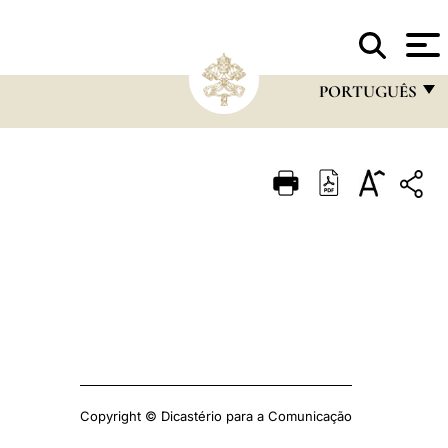
A
SANTA SÉ
PORTUGUÊS
FRANÇAIS
ENGLISH
ITALIANO
PORTUGUÊS
ESPAÑOL
DEUTSCH
POLSKI
العربيّة
Copyright © Dicastério para a Comunicação
中文