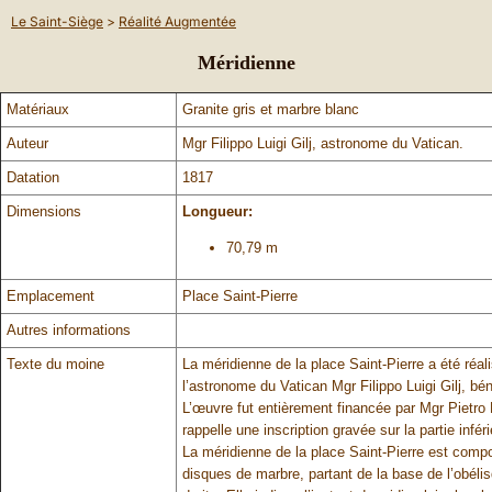
Le Saint-Siège
>
Réalité Augmentée
Méridienne
Matériaux
Granite gris et marbre blanc
Auteur
Mgr Filippo Luigi Gilj, astronome du Vatican.
Datation
1817
Dimensions
Longueur:
70,79 m
Emplacement
Place Saint-Pierre
Autres informations
Texte du moine
La méridienne de la place Saint-Pierre a été réal
l’astronome du Vatican Mgr Filippo Luigi Gilj, bén
L’œuvre fut entièrement financée par Mgr Pietr
rappelle une inscription gravée sur la partie infé
La méridienne de la place Saint-Pierre est compo
disques de marbre, partant de la base de l’obéli