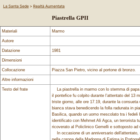
La Santa Sede
>
Realtà Aumentata
Piastrella GPII
Materiali
Marmo
Autore
Datazione
1981
Dimensioni
Collocazione
Piazza San Pietro, vicino al portone di bronzo.
Altre informazioni
Testo del frate
La piastrella in marmo con lo stemma di papa Gi
il pontefice fu colpito durante l’attentato del 1
triste giorno, alle ore 17.19, durante la consuet
bianca stava benedicendo la folla radunata in pia
Basilica, quando un uomo mescolato tra i fedeli l
identificato con Mehmet Alì Agca, un terrorista 
ricoverato al Policlinico Gemelli e sottoposto a
In occasione di un anniversario dell'attentato, un
nella corona della Madonna di Fatima in Portogall