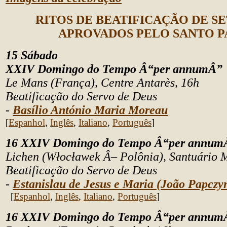
RITOS DE BEATIFICAÇÃO DE 
APROVADOS PELO SANTO P
15 Sábado
XXIV Domingo do Tempo Â“per annumÂ”
Le Mans (França), Centre Antarès, 16h
Beatificação do Servo de Deus
-
Basílio António Maria Moreau
[
Espanhol
,
Inglês
,
Italiano
,
Português
]
16 XXIV Domingo do Tempo Â“per annum
Lichen (Włocławek Â– Polônia), Santuário 
Beatificação do Servo de Deus
-
Estanislau de Jesus e Maria (João Papczy
[
Espanhol
,
Inglês
,
Italiano
,
Português
]
16 XXIV Domingo do Tempo Â“per annum