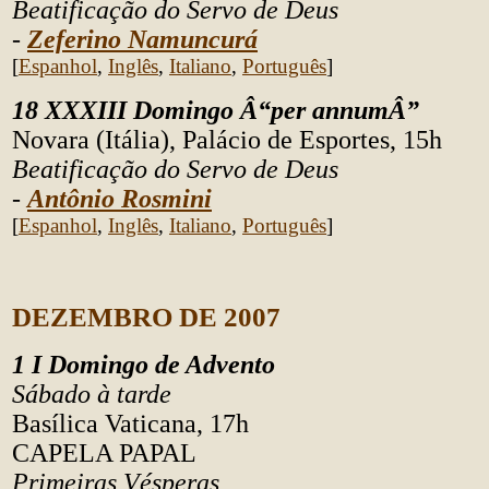
Beatificação do Servo de Deus
-
Z
eferino Namuncurá
[
Espanhol
,
Inglês
,
Italiano
,
Português
]
18 XXXIII Domingo Â“per annumÂ”
Novara (Itália), Palácio de Esportes, 15h
Beatificação do Servo de Deus
-
Antônio Rosmini
[
Espanhol
,
Inglês
,
Italiano
,
Português
]
DEZEMBRO DE 2007
1 I Domingo de Advento
Sábado à tarde
Basílica Vaticana, 17h
CAPELA PAPAL
Primeiras Vésperas