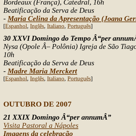
Bordeaux (França), Catedral, 16h
Beatificação da Serva de Deus
-
Maria Celina da Apresentação (Joana Ge
[
Espanhol
,
Inglês
,
Italiano
,
Português
]
30 XXVI Domingo do Tempo Â“per annum
Nysa (Opole Â– Polônia) Igreja de São Tiago
10h
Beatificação da Serva de Deus
-
Madre Maria Merckert
[
Espanhol
,
Inglês
,
Italiano
,
Português
]
OUTUBRO DE 2007
21 XXIX Domingo Â“per annumÂ”
Visita Pastoral a Nápoles
Imagens da celebração