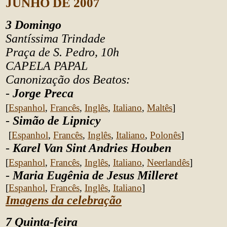
JUNHO DE 2007
3 Domingo
Santíssima Trindade
Praça de S. Pedro, 10h
CAPELA PAPAL
Canonização dos Beatos:
-
Jorge Preca
[
Espanhol
,
Francês
,
Inglês
,
Italiano
,
Maltês
]
-
Simão de Lipnicy
[
Espanhol
,
Francês
,
Inglês
,
Italiano
,
Polonês
]
-
Karel Van Sint Andries Houben
[
Espanhol
,
Francês
,
Inglês
,
Italiano
,
Neerlandês
]
-
Maria Eugênia de Jesus Milleret
[
Espanhol
,
Francês
,
Inglês
,
Italiano
]
Imagens da celebração
7 Quinta-feira