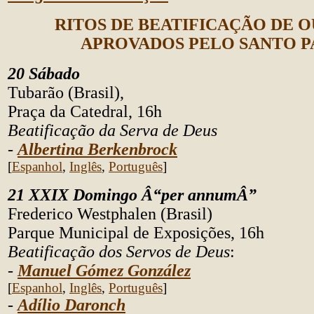
RITOS DE BEATIFICAÇÃO DE 
APROVADOS PELO SANTO P
20 Sábado
Tubarão (Brasil),
Praça da Catedral, 16h
Beatificação da Serva de Deus
-
Albertina Berkenbrock
[
Espanhol
,
Inglês
,
Português
]
21 XXIX Domingo Â“per annumÂ”
Frederico Westphalen (Brasil)
Parque Municipal de Exposições, 16h
Beatificação dos Servos de Deus
:
-
Manuel
Gómez González
[
Espanhol
,
Inglês
,
Português
]
-
Adílio Daronch