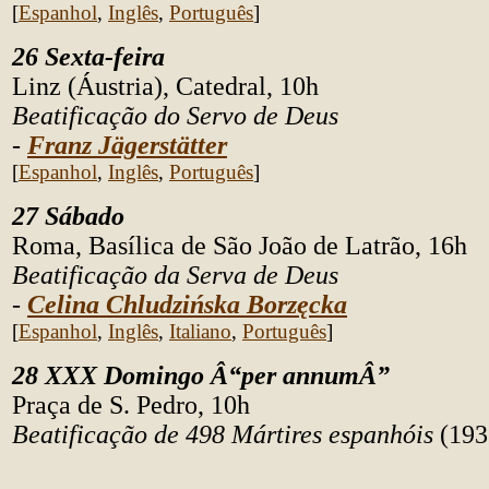
[
Espanhol
,
Inglês
,
Português
]
26 Sexta-feira
Linz (Áustria), Catedral, 10h
Beatificação do Servo de Deus
-
Franz Jägerstätter
[
Espanhol
,
Inglês
,
Português
]
27 Sábado
Roma, Basílica de São João de Latrão, 16h
Beatificação da Serva de Deus
-
Celina Chludzińska Borzęcka
[
Espanhol
,
Inglês
,
Italiano
,
Português
]
28 XXX Domingo Â“per annumÂ”
Praça de S. Pedro, 10h
Beatificação de 498 Mártires espanhóis
(193