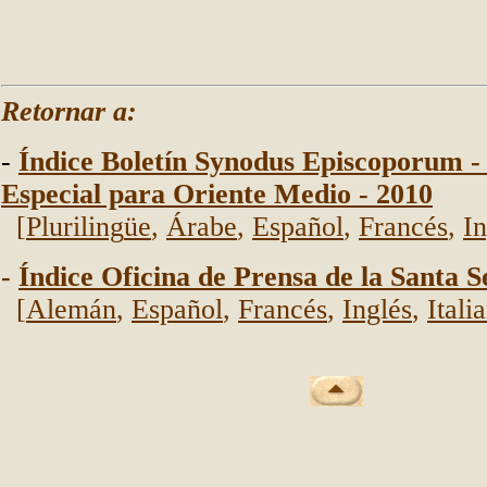
Retornar a:
-
Índice Boletín Synodus Episcoporum 
Especial para Ori
ente M
edio - 2010
[
Pluriling
üe
,
Árabe
,
Español
,
Francés
,
In
-
Índice Oficina de Prensa de la Santa S
[
Alemán
,
Español
,
Francés
,
Inglés
,
Itali