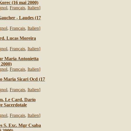
orec (16 mai 2000)
gnol
,
Français
,
Italien
]
aucher - Laudes (17
gnol
,
Français
,
Italien
]
ard. Lucas Moreira
gnol
,
Français
,
Italien
]
ur Maria Antonietta
i 2000)
gnol
,
Français
,
Italien
]
o Maria Sicari Ocd (17
gnol
,
Français
,
Italien
]
Em. Le Card. Darío
ée Sacerdotale
gnol
,
Français
,
Italien
]
es S. Exc. Mgr Csaba
i 2000)