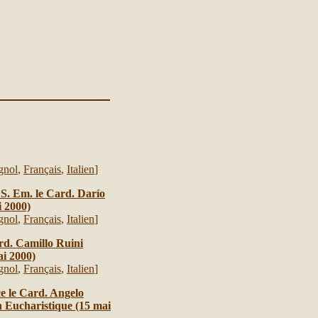
gnol
,
Français
,
Italien
]
-
S. Em. le Card. Darío
i 2000)
gnol
,
Français
,
Italien
]
rd. Camillo Ruini
ai 2000)
gnol
,
Français
,
Italien
]
e le Card. Angelo
 Eucharistique (15 mai