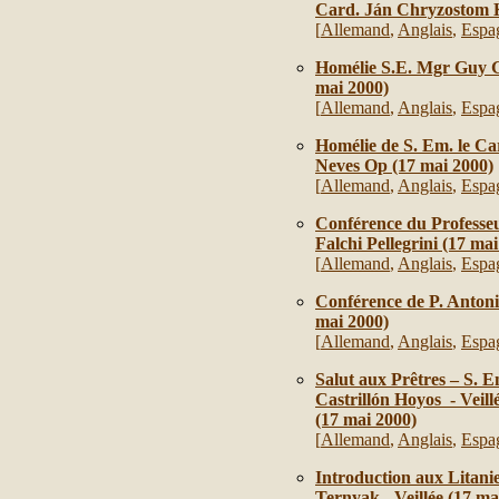
Card. Ján Chryzostom K
[
Allemand
,
Anglais
,
Espa
Homélie S.E. Mgr Guy G
mai 2000)
[
Allemand
,
Anglais
,
Espa
Homélie de S. Em. le C
Neves Op (17 mai 2000)
[
Allemand
,
Anglais
,
Espa
Conférence du Professe
Falchi Pellegrini (17 ma
[
Allemand
,
Anglais
,
Espa
Conférence de P. Antoni
mai 2000)
[
Allemand
,
Anglais
,
Espa
Salut aux Prêtres – S. 
Castrillón Hoyos - Veill
(17 mai 2000)
[
Allemand
,
Anglais
,
Espa
Introduction aux Litani
Ternyak - Veillée
(17 ma