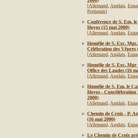
2000)
[
Allemand
,
Anglais
,
Espa
Portugais
]
Conférence de S. Em. le
Hoyos (15 mai 2000)
[
Allemand
,
Anglais
,
Espa
Homélie de S. Exc. Mgr
Célébration des Vêpres 
[
Allemand
,
Anglais
,
Espa
Homélie de S. Exc. Mgr
Office des Laudes (16 m
[
Allemand
,
Anglais
,
Espa
Homélie de S. Em. le Ca
Hoyos - Concélébration 
2000)
[
Allemand
,
Anglais
,
Espa
Chemin de Croix - P. An
(16 mai 2000)
[
Allemand
,
Anglais
,
Espa
Le Chemin de Croix prés