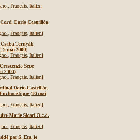
gnol
,
Français
,
Italien
,
 Card. Darío Castrillón
gnol
,
Français
,
Italien
]
. Csaba Ternyák
(15 mai 2000)
gnol
,
Français
,
Italien
]
 Crescenzio Sepe
ai 2000)
gnol
,
Français
,
Italien
]
rdinal Darío Castrillón
Eucharistique (16 mai
gnol
,
Français
,
Italien
]
dré Marie Sicari O.c.d.
gnol
,
Français
,
Italien
]
idé par S. Em. le