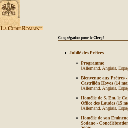
Congrégation pour le Clergé
Jubil
é
des Prêtres
Programme
[
Allemand
,
Anglais
,
Espa
Bienvenue aux Prêtres
Castrillón Hoyos
(14 ma
[
Allemand
,
Anglais
,
Espa
Homélie de S. Em. le Ca
Office des Laudes (15 m
[
Allemand
,
Anglais
,
Espa
Homélie de son Eminenc
Sodano - Concélébration