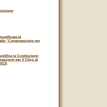
missione
modificata la
dalla “Congregazione per
modifica la Costituzione
gazione per il Clero al
2013)