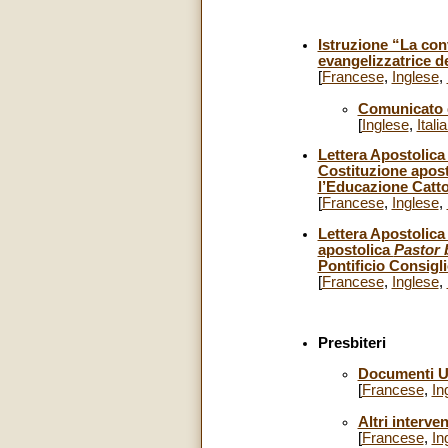
Istruzione “La con
evangelizzatrice d
[
Francese
,
Inglese
,
Comunicato d
[
Inglese
,
Itali
Lettera Apostolica
Costituzione apos
l’Educazione Catto
[
Francese
,
Inglese
,
Lettera Apostolica
apostolica
Pastor
Pontificio Consigl
[
Francese
,
Inglese
,
Presbiteri
Documenti Uf
[
Francese
,
In
Altri interven
[
Francese
,
In