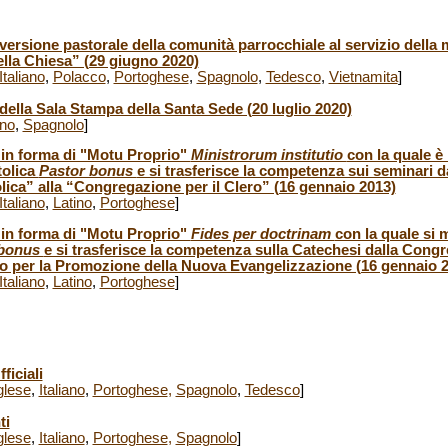
versione pastorale della comunità parrocchiale al servizio della 
ella Chiesa” (29 giugno 2020)
Italiano
,
Polacco
,
Portoghese
,
Spagnolo
,
Tedesco
,
Vietnamita
]
ella Sala Stampa della Santa Sede (20 luglio 2020)
ano
,
Spagnolo
]
 in forma di "Motu Proprio"
Ministrorum institutio
con la quale è 
tolica
Pastor bonus
e si trasferisce la competenza sui seminari 
lica” alla “Congregazione per il Clero” (16 gennaio 2013)
Italiano
,
Latino
,
Portoghese
]
 in forma di "Motu Proprio"
Fides per doctrinam
con la quale si 
 bonus
e si trasferisce la competenza sulla Catechesi dalla Congre
io per la Promozione della Nuova Evangelizzazione (16 gennaio 
Italiano
,
Latino
,
Portoghese
]
ficiali
glese
,
Italiano
,
Portoghese
,
Spagnolo
,
Tedesco
]
ti
glese
,
Italiano
,
Portoghese
,
Spagnolo
]