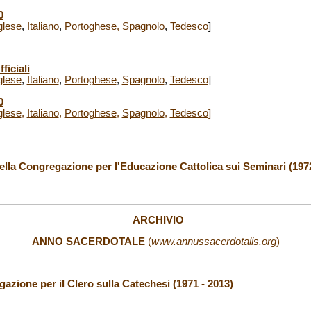
0
glese
,
Italiano
,
Portoghese
,
Spagnolo
,
Tedesco
]
ficiali
glese
,
Italiano
,
Portoghese
,
Spagnolo
,
Tedesco
]
0
glese
,
Italiano
,
Portoghese
,
Spagnolo
,
Tedesco
]
lla Congregazione per l'Educazione Cattolica sui Seminari (1972
ARCHIVIO
ANNO SACERDOTALE
(
www.annussacerdotalis.org
)
zione per il Clero sulla Catechesi (1971 - 2013)