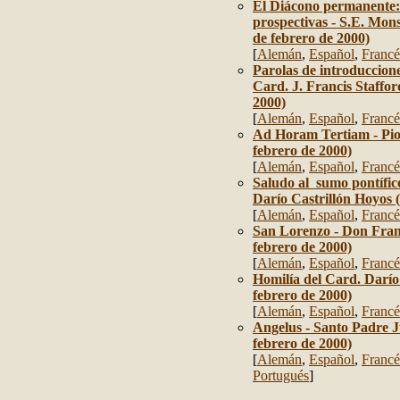
El Diácono permanente: 
prospectivas - S.E. Mon
de febrero de 2000)
[
Alemán
,
Español
,
Francé
Parolas de introduccione
Card. J. Francis Staffor
2000)
[
Alemán
,
Español
,
Francé
Ad Horam Tertiam - Pio
febrero de 2000)
[
Alemán
,
Español
,
Francé
Saludo al sumo pontífic
Darío Castrillón Hoyos (
[
Alemán
,
Español
,
Francé
San Lorenzo - Don Fra
febrero de 2000)
[
Alemán
,
Español
,
Francé
Homilía del Card. Darío
febrero de 2000)
[
Alemán
,
Español
,
Francé
Angelus - Santo Padre J
febrero de 2000)
[
Alemán
,
Español
,
Francé
Portugués
]