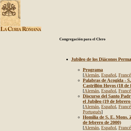
Congregación para el Clero
Jubileo de los Diáconos Perm
Programa
[
Alemán
,
Español
,
Francé
Palabras de Acogida - S
Castrillón Hoyos (18 de 
[
Alemán
,
Español
,
Francé
Discurso del Santo Padre
el Jubileo (19 de febrero
[
Alemán
,
Español
,
Francé
Portugués
]
Homilía de S. E. Mons.
de febrero de 2000)
[
Alemán
,
Español
,
Francé