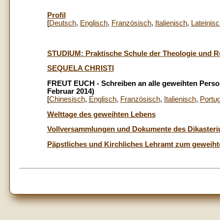
Profil
[
Deutsch
,
Englisch
,
Französisch
,
Italienisch
,
Lateinisc
STUDIUM: Praktische Schule der Theologie und R
SEQUELA CHRISTI
FREUT EUCH - Schreiben an alle geweihten Person
Februar 2014)
[
Chinesisch
,
Englisch
,
Französisch
,
Italienisch
,
Portug
Welttage des geweihten Lebens
Vollversammlungen und Dokumente des Dikaster
Päpstliches und Kirchliches Lehramt zum geweih