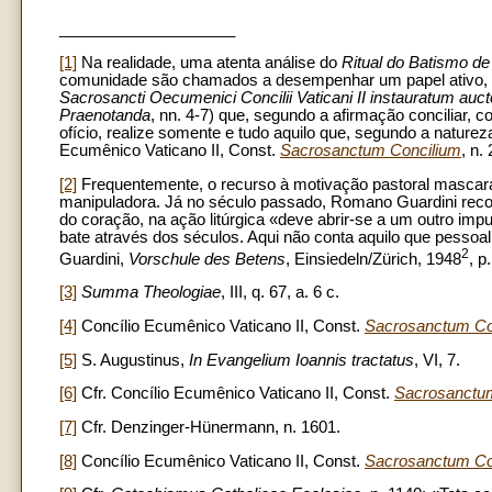
____________________
[1]
Na realidade, uma atenta análise do
Ritual do Batismo de
comunidade são chamados a desempenhar um papel ativo, um 
Sacrosancti Oecumenici Concilii Vaticani II instauratum auc
Praenotanda
, nn. 4-7) que, segundo a afirmação conciliar,
ofício, realize somente e tudo aquilo que, segundo a naturez
Ecumênico Vaticano II, Const.
Sacrosanctum Concilium
, n. 
[2]
Frequentemente, o recurso à motivação pastoral mascara
manipuladora. Já no século passado, Romano Guardini recor
do coração, na ação litúrgica «deve abrir-se a um outro imp
bate através dos séculos. Aqui não conta aquilo que pesso
2
Guardini,
Vorschule des Betens
, Einsiedeln/Zürich, 1948
, p
[3]
Summa Theologiae
, III, q. 67, a. 6 c.
[4]
Concílio Ecumênico Vaticano II, Const.
Sacrosanctum Co
[5]
S. Augustinus,
In Evangelium Ioannis tractatus
, VI, 7.
[6]
Cfr. Concílio Ecumênico Vaticano II, Const.
Sacrosanctu
[7]
Cfr. Denzinger-Hünermann, n. 1601.
[8]
Concílio Ecumênico Vaticano II, Const.
Sacrosanctum Co