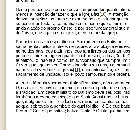
universal.
Nesta perspectiva é que se deve compreender quanto afirmad
menos a intenção de fazer o que a Igreja faz
[10]
. A intenção
derivas subjetivistas, mas se exprime no ato exterior que s
só pode manifestar a comunhão entre aquilo que o ministro 
unida à ação do próprio Cristo: é por isso fundamental que
de Cristo, que age na sua Igreja, e em nome da Igreja.
Portanto, no caso específico do Sacramento do Batismo, o m
sacramental, pelos motivos de natureza cristológica e ecle
nome dos pais, dos padrinhos, dos familiares ou dos amig
porque o ministro age enquanto sinal-presença da ação de Cri
te batizo…», não fala como um funcionário que cumpre um p
Cristo, que age no seu Corpo, doando a sua graça e tornand
natureza da verdadeira Igreja»
[11]
, enquanto «as ações litú
sacramento de unidade, isto é, povo santo, reunido e orden
Alterar a fórmula sacramental significa, ainda, não compree
Deus e ao seu povo e não exercício de um poder que chega 
à Tradição. Em cada ministro do Batismo deve ser, pois, ra
também a mesma convicção que Santo Agostinho atribui ao P
que, malgrado a multiplicidade dos ministros, santos ou pec
ao qual sobreveio a pomba e do qual foi dito: “é Ele que batiz
Pedro, é Cristo que batiza; batize Paulo, é Cristo que batiz