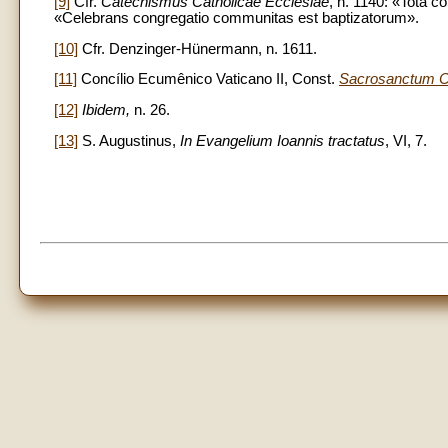
[9]
Cfr.
Catechismus Catholicae Ecclesiae
, n. 1140: «Tota c
«Celebrans congregatio communitas est baptizatorum».
[10]
Cfr. Denzinger-Hünermann, n. 1611.
[11]
Concílio Ecumênico Vaticano II, Const.
Sacrosanctum C
[12]
Ibidem,
n. 26.
[13]
S. Augustinus,
In Evangelium Ioannis tractatus
, VI, 7.