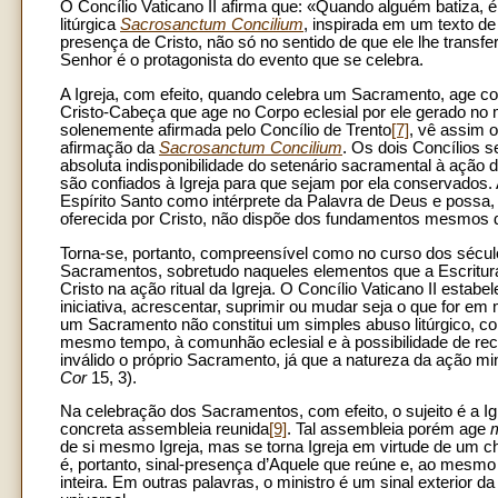
O Concílio Vaticano II afirma que: «Quando alguém batiza, 
litúrgica
Sacrosanctum Concilium
, inspirada em um texto d
presença de Cristo, não só no sentido de que ele lhe transf
Senhor é o protagonista do evento que se celebra.
A Igreja, com efeito, quando celebra um Sacramento, age 
Cristo-Cabeça que age no Corpo eclesial por ele gerado no 
solenemente afirmada pelo Concílio de Trento
[7]
, vê assim o
afirmação da
Sacrosanctum Concilium
. Os dois Concílios 
absoluta indisponibilidade do setenário sacramental à ação d
são confiados à Igreja para que sejam por ela conservados. A
Espírito Santo como intérprete da Palavra de Deus e possa
oferecida por Cristo, não dispõe dos fundamentos mesmos do 
Torna-se, portanto, compreensível como no curso dos sécul
Sacramentos, sobretudo naqueles elementos que a Escritura
Cristo na ação ritual da Igreja. O Concílio Vaticano II est
iniciativa, acrescentar, suprimir ou mudar seja o que for em m
um Sacramento não constitui um simples abuso litúrgico, 
mesmo tempo, à comunhão eclesial e à possibilidade de re
inválido o próprio Sacramento, já que a natureza da ação mini
Cor
15, 3).
Na celebração dos Sacramentos, com efeito, o sujeito é a 
concreta assembleia reunida
[9]
. Tal assembleia porém age
m
de si mesmo Igreja, mas se torna Igreja em virtude de um c
é, portanto, sinal-presença d’Aquele que reúne e, ao mesmo
inteira. Em outras palavras, o ministro é um sinal exterior 