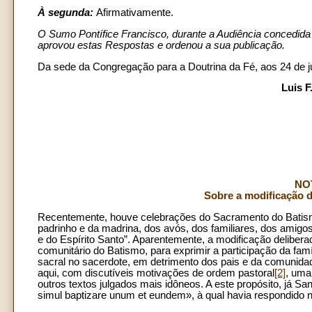
À segunda:
Afirmativamente.
O Sumo Pontífice Francisco, durante a Audiência concedida 
aprovou estas Respostas e ordenou a sua publicação.
Da sede da Congregação para a Doutrina da Fé, aos 24 de j
Luis F
NO
Sobre a modificação 
Recentemente, houve celebrações do Sacramento do Batis
padrinho e da madrina, dos avós, dos familiares, dos amig
e do Espírito Santo”. Aparentemente, a modificação deliberad
comunitário do Batismo, para exprimir a participação da fam
sacral no sacerdote, em detrimento dos pais e da comunida
aqui, com discutíveis motivações de ordem pastoral
[2]
, uma
outros textos julgados mais idôneos. A este propósito, já S
simul baptizare unum et eundem», à qual havia respondido n