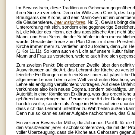
Im Bewusstsein, diese Tradition aus Gehorsam gegenüber d
ihren Sinn zu vertiefen. Denn der Wille Jesu Christi, des Logo
Bräutigams der Kirche, und sein Mann-Sein ist ein unentbeh
die Glaubenslehre,
Inter insigniores
, Nr. 5). Gewiss bringt 
Unterordnung mit sich, sondern eine gegenseitige Bereicher
ist, die Mutter des Herrn, der das apostolische Amt nicht üb
Mann- und Frau-Seins, die der Schöpfer in den menschlich
wurde. Gerade die Treue zum Plan Christi mit dem Priestertu
Kirche immer mehr zu vertiefen und zu fördern, denn „im H
(1 Kor 11,11). So kann auch ein Licht auf unsere Kultur fall
Mann und Frau zu verstehen, welche auch ihre sich gegenseit
Zum zweiten Punkt: Die erhobenen Zweifel über den definit
Auswirkungen auf die Art, das Lehramt der Kirche zu verstehen
feierliche Erklärungen durch ein Konzil oder auf päpstliche D
allgemeine Lehramt der in aller Welt verstreuten Bischöfe, 
Lehre als endgültig verpflichtend vortragen. Auf diese Unfehl
verkündete also kein neues Dogma, sondern bekräftigte, um j
Autorität in einer förmlichen Erklärung, was das ordentlic
gehörend vorgetragen hat. Gerade diese Art der Darlegung ent
handeln wollte, sondern als Zeuge im Hören auf eine ununt
dass sich das Lehramt unfehlbar zu Wahrheiten äußern kann,
Denn nur so kann es seiner Aufgabe nachkommen, das Glaub
Ein weiterer Beweis der Mühe, die Johannes Paul II. für die
den Vorsitzenden jener Bischofskonferenzen, die mit der Pr
voller Überzeugung, dass die Kirche aus Gehorsam gegenüber