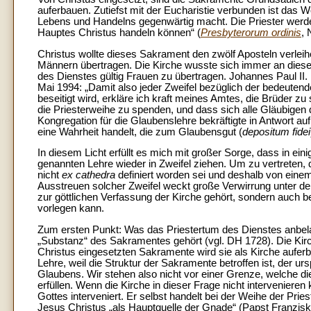
auferbauen. Zutiefst mit der Eucharistie verbunden ist das 
Lebens und Handelns gegenwärtig macht. Die Priester werden
Hauptes Christus handeln können“ (
Presbyterorum ordinis
, 
Christus wollte dieses Sakrament den zwölf Aposteln verleih
Männern übertragen. Die Kirche wusste sich immer an diese
des Dienstes gültig Frauen zu übertragen. Johannes Paul II.
Mai 1994: „Damit also jeder Zweifel bezüglich der bedeutenden
beseitigt wird, erkläre ich kraft meines Amtes, die Brüder zu 
die Priesterweihe zu spenden, und dass sich alle Gläubigen d
Kongregation für die Glaubenslehre bekräftigte in Antwort au
eine Wahrheit handelt, die zum Glaubensgut (
depositum fidei
In diesem Licht erfüllt es mich mit großer Sorge, dass in ei
genannten Lehre wieder in Zweifel ziehen. Um zu vertreten, d
nicht
ex cathedra
definiert worden sei und deshalb von eine
Ausstreuen solcher Zweifel weckt große Verwirrung unter d
zur göttlichen Verfassung der Kirche gehört, sondern auch b
vorlegen kann.
Zum ersten Punkt: Was das Priestertum des Dienstes anbela
„Substanz“ des Sakramentes gehört (vgl. DH 1728). Die Kirc
Christus eingesetzten Sakramente wird sie als Kirche auferba
Lehre, weil die Struktur der Sakramente betroffen ist, der 
Glaubens. Wir stehen also nicht vor einer Grenze, welche di
erfüllen. Wenn die Kirche in dieser Frage nicht intervenieren 
Gottes interveniert. Er selbst handelt bei der Weihe der Prie
Jesus Christus „als Hauptquelle der Gnade“ (Papst Franzisk