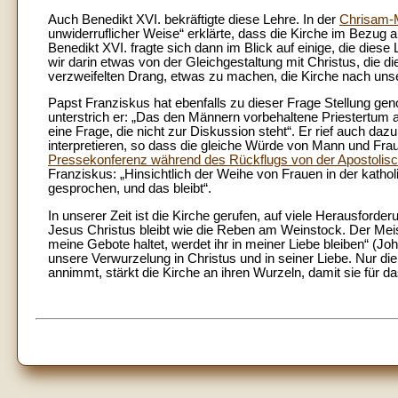
Auch Benedikt XVI. bekräftigte diese Lehre. In der
Chrisam-M
unwiderruflicher Weise“ erklärte, dass die Kirche im Bezug a
Benedikt XVI. fragte sich dann im Blick auf einige, die die
wir darin etwas von der Gleichgestaltung mit Christus, die d
verzweifelten Drang, etwas zu machen, die Kirche nach u
Papst Franziskus hat ebenfalls zu dieser Frage Stellung g
unterstrich er: „Das den Männern vorbehaltene Priestertum als
eine Frage, die nicht zur Diskussion steht“. Er rief auch da
interpretieren, so dass die gleiche Würde von Mann und Frau
Pressekonferenz während des Rückflugs von der Apostoli
Franziskus: „Hinsichtlich der Weihe von Frauen in der katholi
gesprochen, und das bleibt“.
In unserer Zeit ist die Kirche gerufen, auf viele Herausforder
Jesus Christus bleibt wie die Reben am Weinstock. Der Meist
meine Gebote haltet, werdet ihr in meiner Liebe bleiben“ (Joh
unsere Verwurzelung in Christus und in seiner Liebe. Nur d
annimmt, stärkt die Kirche an ihren Wurzeln, damit sie für 