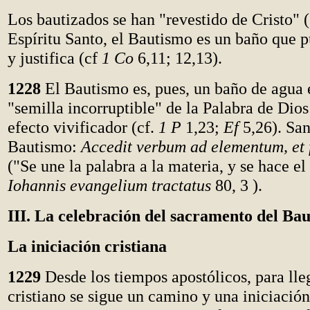
Los bautizados se han "revestido de Cristo" (
Espíritu Santo, el Bautismo es un baño que pu
y justifica (cf
1 Co
6,11; 12,13).
1228
El Bautismo es, pues, un baño de agua e
"semilla incorruptible" de la Palabra de Dio
efecto vivificador (cf.
1 P
1,23;
Ef
5,26). San
Bautismo:
Accedit verbum ad elementum, et 
("Se une la palabra a la materia, y se hace e
Iohannis evangelium tractatus
80, 3 ).
III. La celebración del sacramento del Ba
La iniciación cristiana
1229
Desde los tiempos apostólicos, para lleg
cristiano se sigue un camino y una iniciació