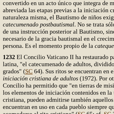
convertido en un acto único que integra de
abreviada las etapas previas a la iniciación cr
naturaleza misma, el Bautismo de niños exig
catecumenado postbautismal
. No se trata só
de una instrucción posterior al Bautismo, sin
necesario de la gracia bautismal en el crecim
persona. Es el momento propio de la
cateque
1232
El Concilio Vaticano II ha restaurado pa
latina, "el catecumenado de adultos, dividid
grados" (
SC
64). Sus ritos se encuentran en 
iniciación cristiana de adultos
(1972). Por otr
Concilio ha permitido que "en tierras de mis
los elementos de iniciación contenidos en la 
cristiana, pueden admitirse también aquellos
encuentran en uso en cada pueblo siempre q
acomodarse al rito cristiano" (
SC
65; cf.
SC
3