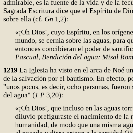
admirable, es la fuente de la vida y de la fe
Sagrada Escritura dice que el Espíritu de Dio
sobre ella (cf.
Gn
1,2):
«¡Oh Dios!, cuyo Espíritu, en los orígene
mundo, se cernía sobre las aguas, para q
entonces concibieran el poder de santific
Pascual, Bendición del agua: Misal Ro
1219
La Iglesia ha visto en el arca de Noé u
de la salvación por el bautismo. En efecto, p
"unos pocos, es decir, ocho personas, fueron 
del agua" (
1 P
3,20):
«¡Oh Dios!, que incluso en las aguas torr
diluvio prefiguraste el nacimiento de la
humanidad, de modo que una misma agua
al pecado y diera origen a la santidad (
Vi