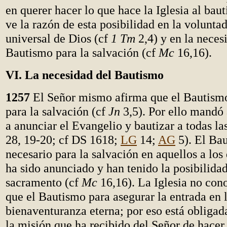
en querer hacer lo que hace la Iglesia al baut
ve la razón de esta posibilidad en la voluntad
universal de Dios (cf
1 Tm
2,4) y en la neces
Bautismo para la salvación (cf
Mc
16,16).
VI. La necesidad del Bautismo
1257
El Señor mismo afirma que el Bautismo
para la salvación (cf
Jn
3,5). Por ello mandó 
a anunciar el Evangelio y bautizar a todas la
28, 19-20; cf DS 1618;
LG
14;
AG
5). El Ba
necesario para la salvación en aquellos a los
ha sido anunciado y han tenido la posibilidad
sacramento (cf
Mc
16,16). La Iglesia no con
que el Bautismo para asegurar la entrada en 
bienaventuranza eterna; por eso está obligad
la misión que ha recibido del Señor de hacer