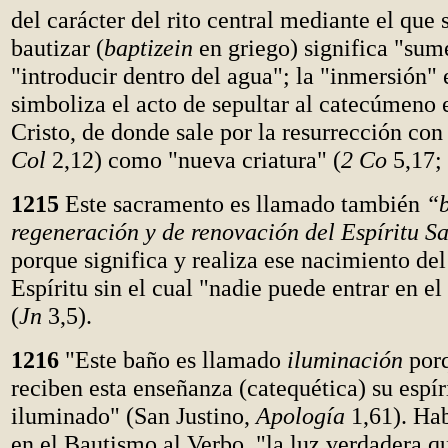
del carácter del rito central mediante el que 
bautizar (
baptizein
en griego) significa "sume
"introducir dentro del agua"; la "inmersión" 
simboliza el acto de sepultar al catecúmeno 
Cristo, de donde sale por la resurrección con
Col
2,12) como "nueva criatura" (
2 Co
5,17;
1215
Este sacramento es llamado también
“
regeneración y de renovación del Espíritu S
porque significa y realiza ese nacimiento del
Espíritu sin el cual "nadie puede entrar en e
(
Jn
3,5).
1216
"Este baño es llamado
iluminación
porq
reciben esta enseñanza (catequética) su espír
iluminado" (San Justino,
Apología
1,61). Ha
en el Bautismo al Verbo, "la luz verdadera q