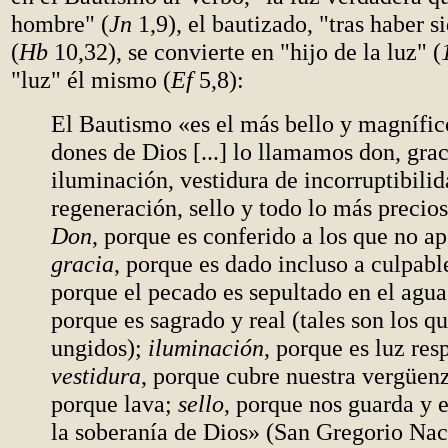
hombre" (
Jn
1,9), el bautizado, "tras haber 
(
Hb
10,32), se convierte en "hijo de la luz" (
"luz" él mismo (
Ef
5,8):
El Bautismo «es el más bello y magnífic
dones de Dios [...] lo llamamos don, grac
iluminación, vestidura de incorruptibili
regeneración, sello y todo lo más precio
Don
, porque es conferido a los que no a
gracia
, porque es dado incluso a culpabl
porque el pecado es sepultado en el agu
porque es sagrado y real (tales son los q
ungidos);
iluminación
, porque es luz res
vestidura
, porque cubre nuestra vergüen
porque lava;
sello
, porque nos guarda y e
la soberanía de Dios» (San Gregorio Na