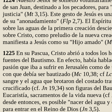
de san Juan, destinado a los pecadores, para
justicia" (
Mt
3,15). Este gesto de Jesús es un
de su "anonadamiento" (
Flp
2,7). El Espíritu
sobre las aguas de la primera creación desci
sobre Cristo, como preludio de la nueva crea
manifiesta a Jesús como su "Hijo amado" (
M
1225
En su Pascua, Cristo abrió a todos los 
fuentes del Bautismo. En efecto, había habla
pasión que iba a sufrir en Jerusalén como d
con que debía ser bautizado (
Mc
10,38; cf
Lc
sangre y el agua que brotaron del costado tr
crucificado (cf.
Jn
19,34) son figuras del Bau
Eucaristía, sacramentos de la vida nueva (cf
desde entonces, es posible "nacer del agua y 
para entrar en el Reino de Dios (
Jn
3,5).