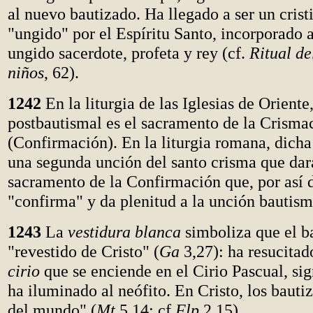
al nuevo bautizado. Ha llegado a ser un cristi
"ungido" por el Espíritu Santo, incorporado a
ungido sacerdote, profeta y rey (cf.
Ritual de
niños
, 62).
1242
En la liturgia de las Iglesias de Oriente
postbautismal es el sacramento de la Crisma
(Confirmación). En la liturgia romana, dich
una segunda unción del santo crisma que dará
sacramento de la Confirmación que, por así d
"confirma" y da plenitud a la unción bautism
1243
La
vestidura blanca
simboliza que el b
"revestido de Cristo" (
Ga
3,27): ha resucitad
cirio
que se enciende en el Cirio Pascual, sig
ha iluminado al neófito. En Cristo, los bauti
del mundo" (
Mt
5,14; cf
Flp
2,15).