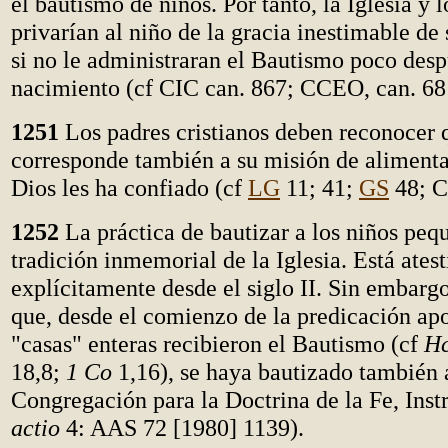
el bautismo de niños. Por tanto, la Iglesia y 
privarían al niño de la gracia inestimable de 
si no le administraran el Bautismo poco desp
nacimiento (cf CIC can. 867; CCEO, can. 681
1251
Los padres cristianos deben reconocer q
corresponde también a su misión de alimenta
Dios les ha confiado (cf
LG
11; 41;
GS
48; C
1252
La práctica de bautizar a los niños peq
tradición inmemorial de la Iglesia. Está ates
explícitamente desde el siglo II. Sin embarg
que, desde el comienzo de la predicación ap
"casas" enteras recibieron el Bautismo (cf
H
18,8;
1 Co
1,16), se haya bautizado también a
Congregación para la Doctrina de la Fe, Inst
actio
4: AAS 72 [1980] 1139).