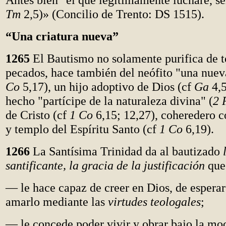
Tm
2,5)» (Concilio de Trento: DS 1515).
“Una criatura nueva”
1265
El Bautismo no solamente purifica de t
pecados, hace también del neófito "una nueva
Co
5,17), un hijo adoptivo de Dios (cf
Ga
4,5
hecho "partícipe de la naturaleza divina" (
2 
de Cristo (cf
1 Co
6,15; 12,27), coheredero c
y templo del Espíritu Santo (cf
1 Co
6,19).
1266
La Santísima Trinidad da al bautizado
santificante, la gracia de la justificación
que
— le hace capaz de creer en Dios, de esperar
amarlo mediante las
virtudes teologales
;
— le concede poder vivir y obrar bajo la moc