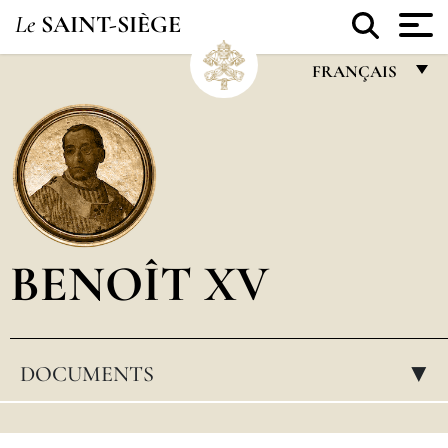
Le
SAINT-SIÈGE
FRANÇAIS
FRANÇAIS
ENGLISH
ITALIANO
PORTUGUÊS
BENOÎT XV
ESPAÑOL
DEUTSCH
POLSKI
DOCUMENTS
▸
العربيّة
中文