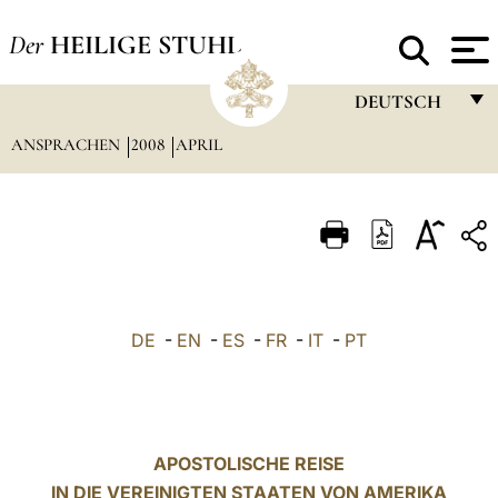
Der
HEILIGE STUHL
DEUTSCH
ANSPRACHEN
2008
APRIL
FRANÇAIS
ENGLISH
ITALIANO
PORTUGUÊS
ESPAÑOL
DE
-
EN
-
ES
-
FR
-
IT
-
PT
DEUTSCH
POLSKI
العربيّة
APOSTOLISCHE REISE
IN DIE VEREINIGTEN STAATEN VON AMERIKA
中文