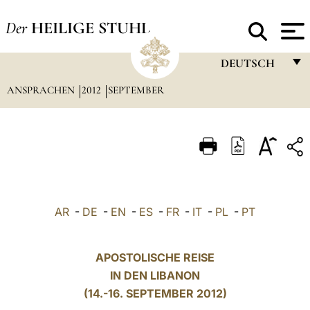
Der
HEILIGE STUHL
DEUTSCH
ANSPRACHEN
2012
SEPTEMBER
FRANÇAIS
ENGLISH
ITALIANO
PORTUGUÊS
ESPAÑOL
AR
-
DE
-
EN
-
ES
-
FR
-
IT
-
PL
-
PT
DEUTSCH
POLSKI
APOSTOLISCHE REISE
IN DEN LIBANON
العربيّة
(14.-16. SEPTEMBER 2012)
中文