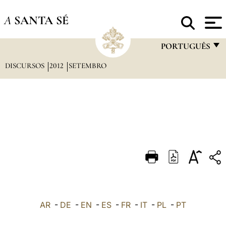
A
SANTA SÉ
PORTUGUÊS
DISCURSOS
2012
SETEMBRO
FRANÇAIS
ENGLISH
ITALIANO
PORTUGUÊS
ESPAÑOL
DEUTSCH
POLSKI
العربيّة
AR
-
DE
-
EN
-
ES
-
FR
-
IT
-
PL
-
PT
中文