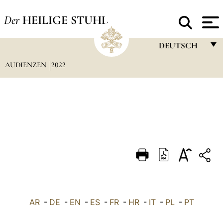
Der
HEILIGE STUHL
DEUTSCH
AUDIENZEN
2022
FRANÇAIS
ENGLISH
ITALIANO
PORTUGUÊS
ESPAÑOL
DEUTSCH
POLSKI
العربيّة
AR
-
DE
-
EN
-
ES
-
FR
-
HR
-
IT
-
PL
-
PT
中文