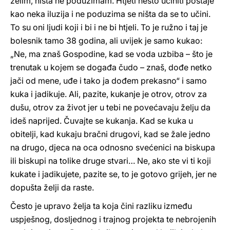
želim, ništa ne poduzimam. Htjeti nešto učiniti postaje
kao neka iluzija i ne poduzima se ništa da se to učini.
To su oni ljudi koji i bi i ne bi htjeli. To je ružno i taj je
bolesnik tamo 38 godina, ali uvijek je samo kukao:
„Ne, ma znaš Gospodine, kad se voda uzbiba – što je
trenutak u kojem se događa čudo – znaš, dođe netko
jači od mene, uđe i tako ja dođem prekasno“ i samo
kuka i jadikuje. Ali, pazite, kukanje je otrov, otrov za
dušu, otrov za život jer u tebi ne povećavaju želju da
ideš naprijed. Čuvajte se kukanja. Kad se kuka u
obitelji, kad kukaju bračni drugovi, kad se žale jedno
na drugo, djeca na oca odnosno svećenici na biskupa
ili biskupi na tolike druge stvari… Ne, ako ste vi ti koji
kukate i jadikujete, pazite se, to je gotovo grijeh, jer ne
dopušta želji da raste.
Često je upravo želja ta koja čini razliku između
uspješnog, dosljednog i trajnog projekta te nebrojenih