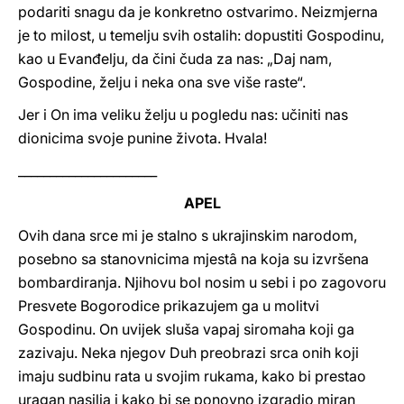
podariti snagu da je konkretno ostvarimo. Neizmjerna
je to milost, u temelju svih ostalih: dopustiti Gospodinu,
kao u Evanđelju, da čini čuda za nas: „Daj nam,
Gospodine, želju i neka ona sve više raste“.
Jer i On ima veliku želju u pogledu nas: učiniti nas
dionicima svoje punine života. Hvala!
______________________
APEL
Ovih dana srce mi je stalno s ukrajinskim narodom,
posebno sa stanovnicima mjestâ na koja su izvršena
bombardiranja. Njihovu bol nosim u sebi i po zagovoru
Presvete Bogorodice prikazujem ga u molitvi
Gospodinu. On uvijek sluša vapaj siromaha koji ga
zazivaju. Neka njegov Duh preobrazi srca onih koji
imaju sudbinu rata u svojim rukama, kako bi prestao
uragan nasilja i kako bi se ponovno izgradio miran