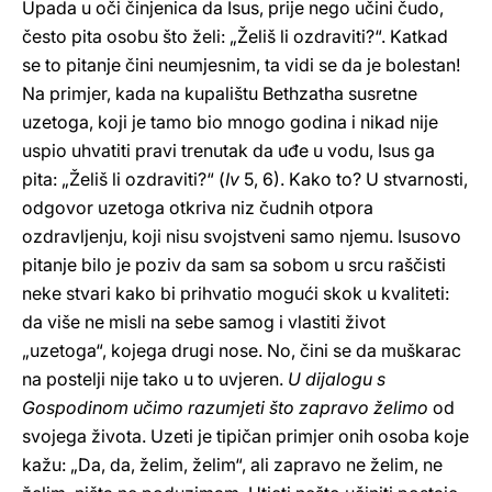
Upada u oči činjenica da Isus, prije nego učini čudo,
često pita osobu što želi: „Želiš li ozdraviti?“. Katkad
se to pitanje čini neumjesnim, ta vidi se da je bolestan!
Na primjer, kada na kupalištu Bethzatha susretne
uzetoga, koji je tamo bio mnogo godina i nikad nije
uspio uhvatiti pravi trenutak da uđe u vodu, Isus ga
pita: „Želiš li ozdraviti?“ (
Iv
5, 6). Kako to? U stvarnosti,
odgovor uzetoga otkriva niz čudnih otpora
ozdravljenju, koji nisu svojstveni samo njemu. Isusovo
pitanje bilo je poziv da sam sa sobom u srcu raščisti
neke stvari kako bi prihvatio mogući skok u kvaliteti:
da više ne misli na sebe samog i vlastiti život
„uzetoga“, kojega drugi nose. No, čini se da muškarac
na postelji nije tako u to uvjeren.
U dijalogu s
Gospodinom učimo razumjeti što zapravo želimo
od
svojega života. Uzeti je tipičan primjer onih osoba koje
kažu: „Da, da, želim, želim“, ali zapravo ne želim, ne