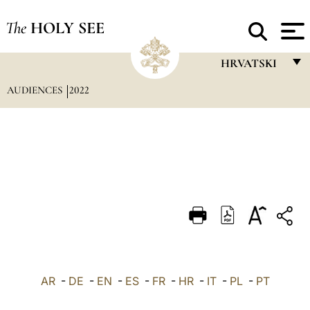
The
HOLY SEE
HRVATSKI
AUDIENCES
2022
FRANÇAIS
ENGLISH
ITALIANO
PORTUGUÊS
ESPAÑOL
DEUTSCH
POLSKI
العربيّة
AR
-
DE
-
EN
-
ES
-
FR
-
HR
-
IT
-
PL
-
PT
中文