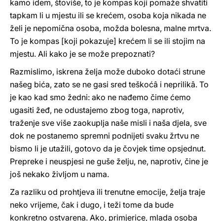
kamo idem, štoviše, to je kompas koji pomaže shvatiti
tapkam li u mjestu ili se krećem, osoba koja nikada ne
želi je nepomična osoba, možda bolesna, malne mrtva.
To je kompas [koji pokazuje] krećem li se ili stojim na
mjestu. Ali kako je se može prepoznati?
Razmislimo, iskrena želja može duboko dotaći strune
našeg bića, zato se ne gasi sred teškoćâ i neprilikâ. To
je kao kad smo žedni: ako ne nađemo čime ćemo
ugasiti žeđ, ne odustajemo zbog toga, naprotiv,
traženje sve više zaokuplja naše misli i naša djela, sve
dok ne postanemo spremni podnijeti svaku žrtvu ne
bismo li je utažili, gotovo da je čovjek time opsjednut.
Prepreke i neuspjesi ne guše želju, ne, naprotiv, čine je
još nekako življom u nama.
Za razliku od prohtjeva ili trenutne emocije, želja traje
neko vrijeme, čak i dugo, i teži tome da bude
konkretno ostvarena. Ako, primjerice, mlada osoba