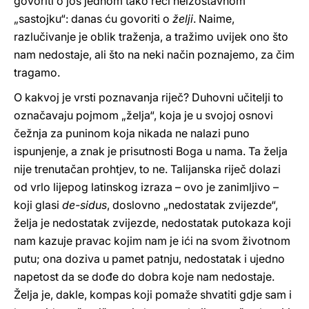
govoriti o još jednom tako reći neizostavnom
„sastojku“: danas ću govoriti o
želji
. Naime,
razlučivanje je oblik traženja, a tražimo uvijek ono što
nam nedostaje, ali što na neki način poznajemo, za čim
tragamo.
O kakvoj je vrsti poznavanja riječ? Duhovni učitelji to
označavaju pojmom „želja“, koja je u svojoj osnovi
čežnja za puninom koja nikada ne nalazi puno
ispunjenje, a znak je prisutnosti Boga u nama. Ta želja
nije trenutačan prohtjev, to ne. Talijanska riječ dolazi
od vrlo lijepog latinskog izraza – ovo je zanimljivo –
koji glasi
de-sidus
, doslovno „nedostatak zvijezde“,
želja je nedostatak zvijezde, nedostatak putokaza koji
nam kazuje pravac kojim nam je ići na svom životnom
putu; ona doziva u pamet patnju, nedostatak i ujedno
napetost da se dođe do dobra koje nam nedostaje.
Želja je, dakle, kompas koji pomaže shvatiti gdje sam i