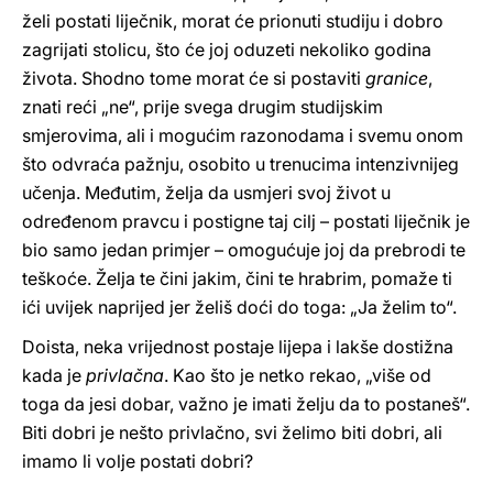
želi postati liječnik, morat će prionuti studiju i dobro
zagrijati stolicu, što će joj oduzeti nekoliko godina
života. Shodno tome morat će si postaviti
granice
,
znati reći „ne“, prije svega drugim studijskim
smjerovima, ali i mogućim razonodama i svemu onom
što odvraća pažnju, osobito u trenucima intenzivnijeg
učenja. Međutim, želja da usmjeri svoj život u
određenom pravcu i postigne taj cilj – postati liječnik je
bio samo jedan primjer – omogućuje joj da prebrodi te
teškoće. Želja te čini jakim, čini te hrabrim, pomaže ti
ići uvijek naprijed jer želiš doći do toga: „Ja želim to“.
Doista, neka vrijednost postaje lijepa i lakše dostižna
kada je
privlačna
. Kao što je netko rekao, „više od
toga da jesi dobar, važno je imati želju da to postaneš“.
Biti dobri je nešto privlačno, svi želimo biti dobri, ali
imamo li volje postati dobri?