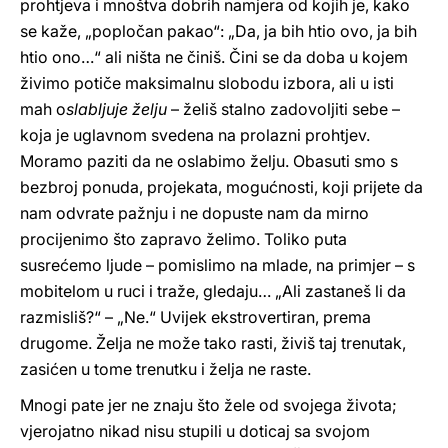
prohtjeva i mnoštva dobrih namjera od kojih je, kako
se kaže, „popločan pakao“: „Da, ja bih htio ovo, ja bih
htio ono…“ ali ništa ne činiš. Čini se da doba u kojem
živimo potiče maksimalnu slobodu izbora, ali u isti
mah o
slabljuje želju
– želiš stalno zadovoljiti sebe –
koja je uglavnom svedena na prolazni prohtjev.
Moramo paziti da ne oslabimo želju. Obasuti smo s
bezbroj ponuda, projekata, mogućnosti, koji prijete da
nam odvrate pažnju i ne dopuste nam da mirno
procijenimo što zapravo želimo. Toliko puta
susrećemo ljude – pomislimo na mlade, na primjer – s
mobitelom u ruci i traže, gledaju… „Ali zastaneš li da
razmisliš?“ – „Ne.“ Uvijek ekstrovertiran, prema
drugome. Želja ne može tako rasti, živiš taj trenutak,
zasićen u tome trenutku i želja ne raste.
Mnogi pate jer ne znaju što žele od svojega života;
vjerojatno nikad nisu stupili u doticaj sa svojom