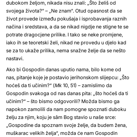
dubokom željom, nikada nisu znali: „Što želiš od
svojega života?“ – „Ne znam“. Otud opasnost da se
život provede između pokušaja i isprobavanja raznih
načina i sredstava, a da se nikad nigdje ne stigne te se
potrate dragocjene prilike. I tako se neke promjene,
iako ih se teoretski želi, nikad ne provedu u djelo kad
se za to ukaže prilika, nema snažne želje da se nešto
nastavi.
Ako bi Gospodin danas uputio nama, bilo kome od
nas, pitanje koje je postavio jerihonskom slijepcu: „Što
hoćeš da ti učinim?“ (
Mk
10, 51) – zamislimo da
Gospodin svakoga od nas danas pita: „što hoćeš da ti
učinim?“ – što bismo odgovorili? Možda bismo ga
napokon zamolili da nam pomogne spoznati duboku
želju za njim, koju je sâm Bog stavio u naše srce:
„Gospodine da spoznam svoje želje, da budem žena,
muškarac velikih želja“, možda će nam Gospodin