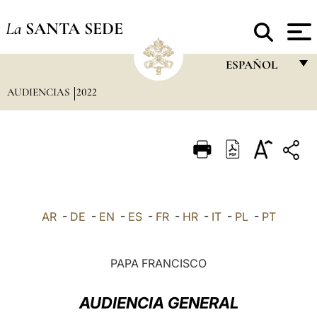
La
SANTA SEDE
ESPAÑOL
AUDIENCIAS
2022
FRANÇAIS
ENGLISH
ITALIANO
PORTUGUÊS
ESPAÑOL
AR
-
DE
-
EN
-
ES
-
FR
-
HR
-
IT
-
PL
-
PT
DEUTSCH
POLSKI
PAPA FRANCISCO
العربيّة
AUDIENCIA GENERAL
中文