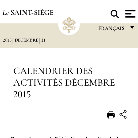
Le
SAINT-SIÈGE
FRANÇAIS
2015
DÉCEMBRE
31
FRANÇAIS
ENGLISH
ITALIANO
CALENDRIER DES
PORTUGUÊS
ACTIVITÉS DÉCEMBRE
ESPAÑOL
2015
DEUTSCH
POLSKI
العربيّة
中文