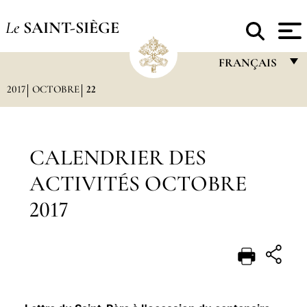
Le
SAINT-SIÈGE
FRANÇAIS
2017
OCTOBRE
22
FRANÇAIS
ENGLISH
ITALIANO
CALENDRIER DES
PORTUGUÊS
ACTIVITÉS OCTOBRE
ESPAÑOL
2017
DEUTSCH
POLSKI
العربيّة
中文