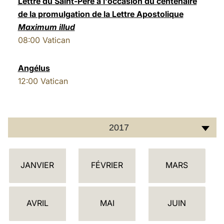
Lettre du Saint-Père à l'occasion du centenaire
de la promulgation de la Lettre Apostolique
LATINE
Maximum illud
08:00
Vatican
Angélus
12:00
Vatican
2017
C
JANVIER
FÉVRIER
MARS
A
L
E
AVRIL
MAI
JUIN
N