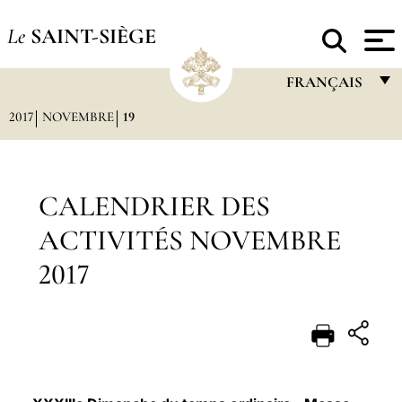
Le
SAINT-SIÈGE
FRANÇAIS
2017
NOVEMBRE
19
FRANÇAIS
ENGLISH
ITALIANO
CALENDRIER DES
PORTUGUÊS
ACTIVITÉS NOVEMBRE
ESPAÑOL
2017
DEUTSCH
POLSKI
العربيّة
中文