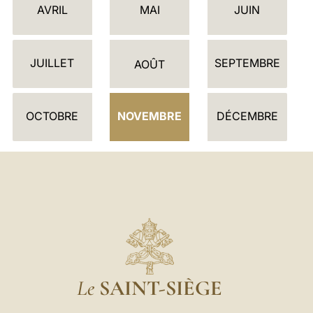
E
AVRIL
MAI
JUIN
N
D
JUILLET
SEPTEMBRE
R
AOÛT
I
E
OCTOBRE
NOVEMBRE
DÉCEMBRE
R
Le
SAINT-SIÈGE