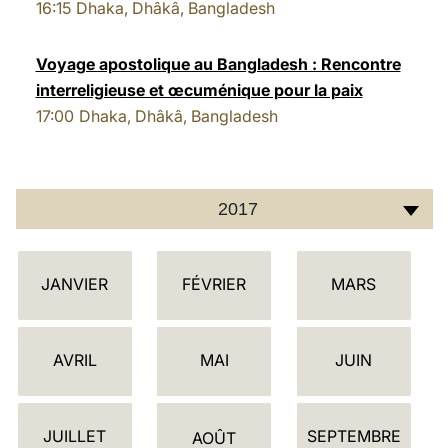
16:15
Dhaka, Dhâkâ, Bangladesh
Voyage apostolique au Bangladesh : Rencontre
interreligieuse et œcuménique pour la paix
17:00
Dhaka, Dhâkâ, Bangladesh
2017
C
JANVIER
FÉVRIER
MARS
A
L
E
AVRIL
MAI
JUIN
N
D
JUILLET
SEPTEMBRE
R
AOÛT