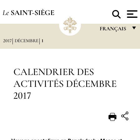
Le
SAINT-SIÈGE
FRANÇAIS
2017
DÉCEMBRE
1
FRANÇAIS
ENGLISH
ITALIANO
CALENDRIER DES
PORTUGUÊS
ACTIVITÉS DÉCEMBRE
ESPAÑOL
2017
DEUTSCH
POLSKI
العربيّة
中文