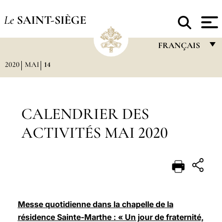
Le
SAINT-SIÈGE
FRANÇAIS
2020
MAI
14
FRANÇAIS
ENGLISH
ITALIANO
CALENDRIER DES
PORTUGUÊS
ACTIVITÉS MAI 2020
ESPAÑOL
DEUTSCH
POLSKI
العربيّة
Messe quotidienne dans la chapelle de la
résidence Sainte-Marthe : « Un jour de fraternité,
中文