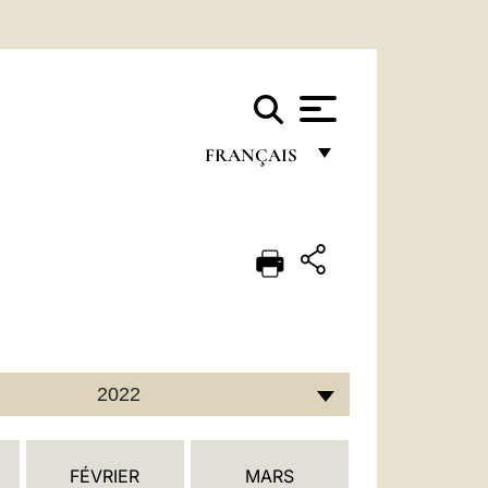
FRANÇAIS
FRANÇAIS
ENGLISH
ITALIANO
PORTUGUÊS
ESPAÑOL
2022
DEUTSCH
POLSKI
FÉVRIER
MARS