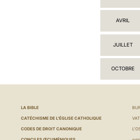
A
L
AVRIL
E
N
JUILLET
D
R
OCTOBRE
I
E
R
LA BIBLE
BUR
CATÉCHISME DE L'ÉGLISE CATHOLIQUE
VAT
CODES DE DROIT CANONIQUE
L'O
CONCILES ŒCUMÉNIQUES