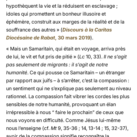
hypothèquent la vie et la réduisent en esclavage ;
idoles qui promettent un bonheur illusoire et
éphémère, construit aux marges de la réalité et de la
souffrance des autres » (
Discours à la Caritas
Diocésaine de Rabat
, 30 mars 2019
).
« Mais un Samaritain, qui était en voyage, arriva près
de lui, le vit et fut pris de pitié » (
Lc
10, 33).
Il ne s’agit
pas seulement de migrants : il s’agit de notre
humanité
. Ce qui pousse ce Samaritain – un étranger
par rapport aux juifs – à s’arrêter, c’est la compassion :
un sentiment qui ne s’explique pas seulement au niveau
rationnel. La compassion fait vibrer les cordes les plus
sensibles de notre humanité, provoquant un élan
irrépressible à nous “ faire le prochain” de ceux que
nous voyons en difficulté. Comme Jésus lui-même
nous l’enseigne (cf.
Mt
9, 35-36 ; 14, 13-14 ; 15, 32-37),
avoir de la compassion signifie reconnaître la