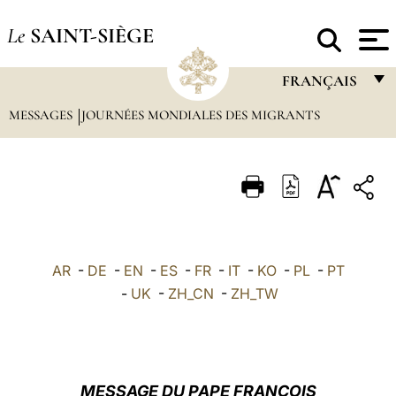
Le
SAINT-SIÈGE
FRANÇAIS
MESSAGES
JOURNÉES MONDIALES DES MIGRANTS
FRANÇAIS
ENGLISH
ITALIANO
PORTUGUÊS
ESPAÑOL
AR
-
DE
-
EN
-
ES
-
FR
-
IT
-
KO
-
PL
-
PT
DEUTSCH
-
UK
-
ZH_CN
-
ZH_TW
POLSKI
العربيّة
MESSAGE DU PAPE FRANÇOIS
中文