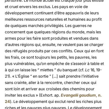
personne
. Le monde actuel est chaque jour plus élitiste
et cruel envers les exclus. Les pays en voie de
développement continuent d’être appauvris de leurs
meilleures ressources naturelles et humaines au profit
de quelques marchés privilégiés. Les guerres ne
concernent que quelques régions du monde, mais les
armes pour les faire sont produites et vendues dans
d’autres régions qui, ensuite, ne veulent pas se charger
des réfugiés produits par ces conflits. Ceux qui en font
les frais, ce sont toujours les petits, les pauvres, les
plus vulnérables, qu’on empêche de s’asseoir à table et
à qui on laisse les “ miettes ” du banquet (cf.
Lc
16, 19-
21). « L’Église “ en sortie ” [...] sait prendre l’initiative
sans crainte, aller à la rencontre, chercher ceux qui
sont loin et arriver aux croisées des chemins pour
inviter les exclus » (Exhort. ap.
Evangelii gaudium
, n.
24
). Le développement qui exclut rend les riches plus
riches et les pauvres plus pauvres. Le développement