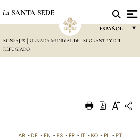
La
SANTA SEDE
ESPAÑOL
MENSAJES
JORNADA MUNDIAL DEL MIGRANTE Y DEL
FRANÇAIS
REFUGIADO
ENGLISH
ITALIANO
PORTUGUÊS
ESPAÑOL
DEUTSCH
POLSKI
العربيّة
AR
-
DE
-
EN
-
ES
-
FR
-
IT
-
KO
-
PL
-
PT
中文