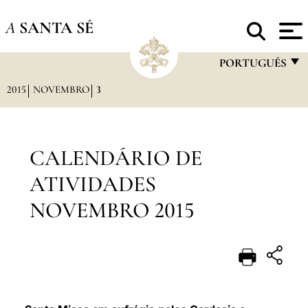
A
SANTA SÉ
PORTUGUÊS
2015
NOVEMBRO
3
FRANÇAIS
ENGLISH
ITALIANO
CALENDÁRIO DE
PORTUGUÊS
ATIVIDADES
ESPAÑOL
NOVEMBRO 2015
DEUTSCH
POLSKI
العربيّة
中文