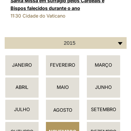
Santa Missa em sufrágio pelos Cardeais e
Bispos falecidos durante o ano
LATINE
11:30
Cidade do Vaticano
2015
C
JANEIRO
FEVEREIRO
MARÇO
A
L
E
ABRIL
MAIO
JUNHO
N
D
JULHO
SETEMBRO
Á
AGOSTO
R
I