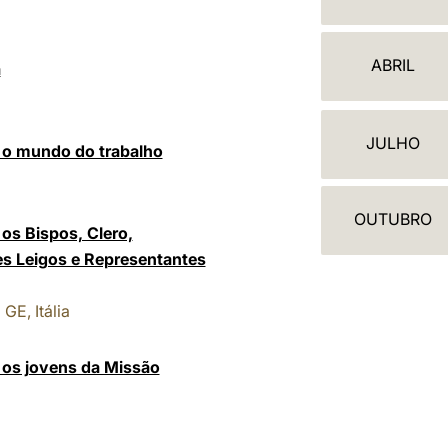
A
L
ABRIL
a
E
N
JULHO
m o mundo do trabalho
D
Á
OUTUBRO
R
os Bispos, Clero,
es Leigos e Representantes
I
O
GE, Itália
 os jovens da Missão