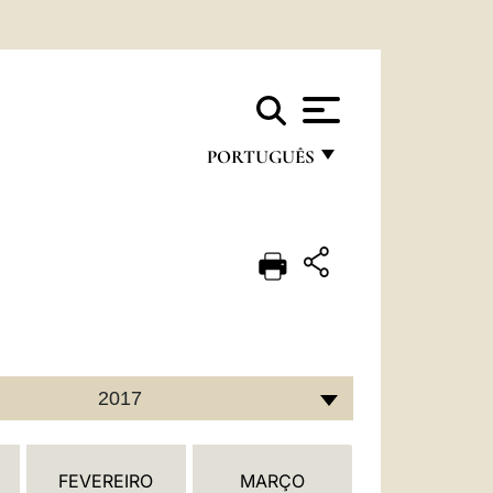
PORTUGUÊS
FRANÇAIS
ENGLISH
ITALIANO
PORTUGUÊS
ESPAÑOL
2017
DEUTSCH
POLSKI
FEVEREIRO
MARÇO