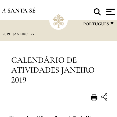
A
SANTA SÉ
PORTUGUÊS
2019
JANEIRO
27
FRANÇAIS
ENGLISH
ITALIANO
CALENDÁRIO DE
PORTUGUÊS
ATIVIDADES JANEIRO
ESPAÑOL
2019
DEUTSCH
POLSKI
العربيّة
中文