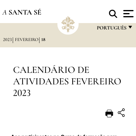
A
SANTA SÉ
PORTUGUÊS
2023
FEVEREIRO
18
FRANÇAIS
ENGLISH
ITALIANO
CALENDÁRIO DE
PORTUGUÊS
ATIVIDADES FEVEREIRO
ESPAÑOL
2023
DEUTSCH
POLSKI
العربيّة
中文