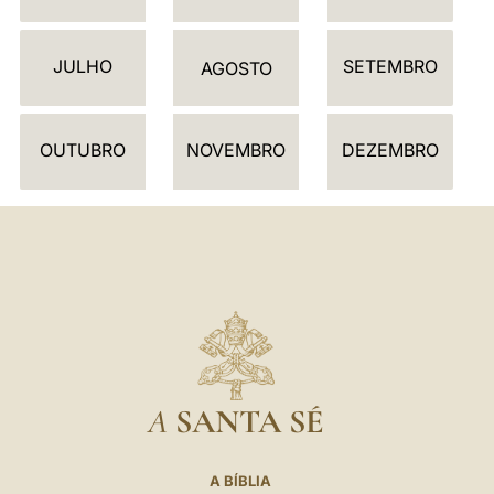
N
D
JULHO
SETEMBRO
Á
AGOSTO
R
I
OUTUBRO
NOVEMBRO
DEZEMBRO
O
A
SANTA SÉ
A BÍBLIA