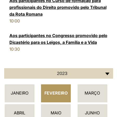
Aos participantes no Curso de formação para
profissionais do Direito promovido pelo Tribunal
LATINE
da Rota Romana
10:00
Aos participantes no Congresso promovido pelo
Dicastério para os Leigos, a Família e a Vida
10:30
2023
C
JANEIRO
FEVEREIRO
MARÇO
A
L
E
ABRIL
MAIO
JUNHO