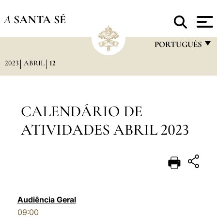
A
SANTA SÉ
PORTUGUÊS
2023
ABRIL
12
FRANÇAIS
ENGLISH
ITALIANO
CALENDÁRIO DE
PORTUGUÊS
ATIVIDADES ABRIL 2023
ESPAÑOL
DEUTSCH
POLSKI
العربيّة
Audiência Geral
09:00
中文