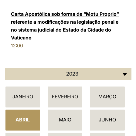
LATINE
Carta Apostólica sob forma de “Motu Proprio”
referente a modificações na legislação penal e
no sistema judicial do Estado da Cidade do
Vaticano
12:00
2023
C
JANEIRO
FEVEREIRO
MARÇO
A
L
E
ABRIL
MAIO
JUNHO
N
D