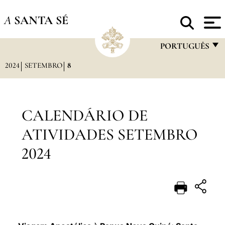
A
SANTA SÉ
PORTUGUÊS
2024
SETEMBRO
8
FRANÇAIS
ENGLISH
ITALIANO
CALENDÁRIO DE
PORTUGUÊS
ATIVIDADES SETEMBRO
ESPAÑOL
2024
DEUTSCH
POLSKI
العربيّة
中文