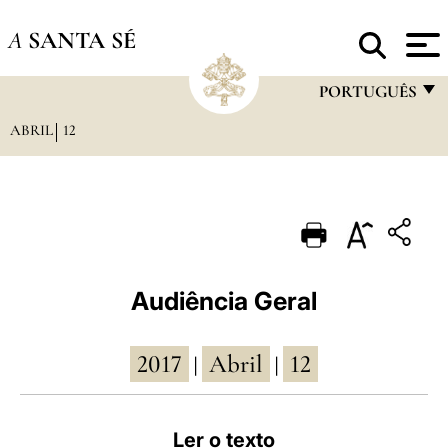
A
SANTA SÉ
PORTUGUÊS
ABRIL
12
FRANÇAIS
ENGLISH
ITALIANO
PORTUGUÊS
ESPAÑOL
Audiência Geral
DEUTSCH
2017
Abril
12
POLSKI
|
|
العربيّة
Ler o texto
中文