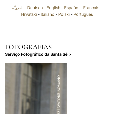
العربيَّة
-
Deutsch
-
English
-
Español
-
Français
-
LATINE
Hrvatski
-
Italiano
-
Polski
-
Português
FOTOGRAFIAS
Serviço Fotográfico da Santa Sé >