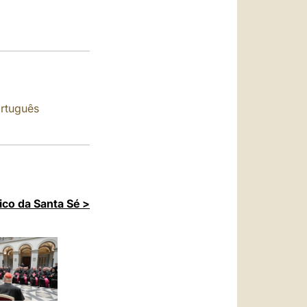
العربيّة
中文
LATINE
rtuguês
ico da Santa Sé >