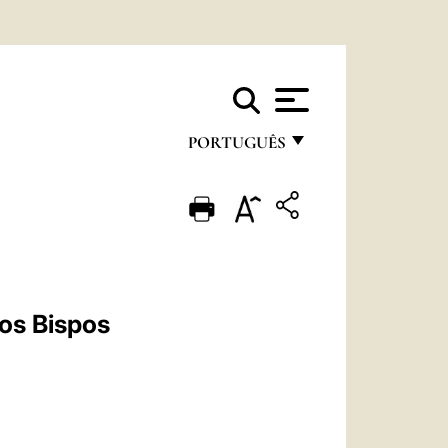
PORTUGUÊS
FRANÇAIS
ENGLISH
ITALIANO
PORTUGUÊS
os Bispos
ESPAÑOL
DEUTSCH
POLSKI