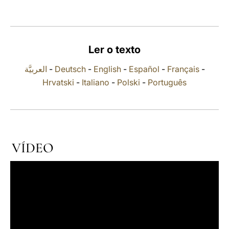
LATINE
Ler o texto
العربيَّة
-
Deutsch
-
English
-
Español
-
Français
-
Hrvatski
-
Italiano
-
Polski
-
Português
VÍDEO