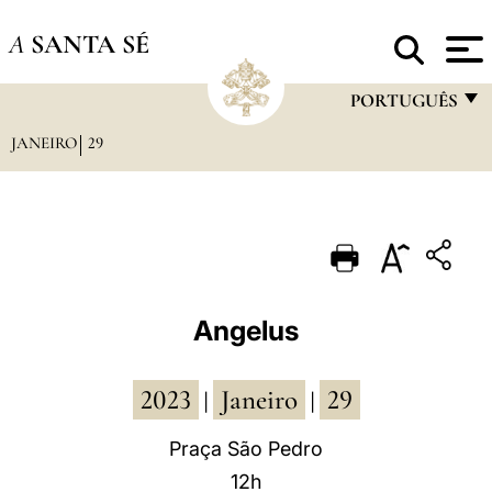
A
SANTA SÉ
PORTUGUÊS
JANEIRO
29
FRANÇAIS
ENGLISH
ITALIANO
PORTUGUÊS
ESPAÑOL
Angelus
DEUTSCH
2023
Janeiro
29
POLSKI
|
|
العربيّة
Praça São Pedro
12h
中文