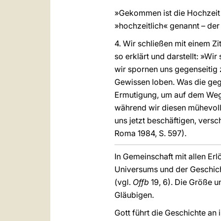
»Gekommen ist die Hochzeit 
»hochzeitlich« genannt – der
4. Wir schließen mit einem Zi
so erklärt und darstellt: »Wi
wir spornen uns gegenseitig 
Gewissen loben. Was die gegen
Ermutigung, um auf dem Weg
während wir diesen mühevolle
uns jetzt beschäftigen, versc
Roma 1984, S. 597).
In Gemeinschaft mit allen Erl
Universums und der Geschicht
(vgl.
Offb
19, 6). Die Größe u
Gläubigen.
Gott führt die Geschichte an