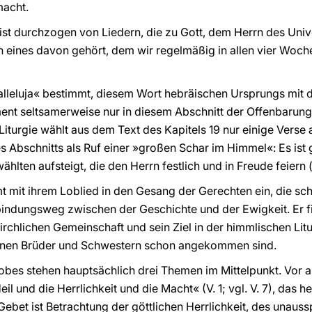
macht.
ist durchzogen von Liedern, die zu Gott, dem Herrn des Uni
n eines davon gehört, dem wir regelmäßig in allen vier Woc
leluja« bestimmt, diesem Wort hebräischen Ursprungs mit 
ent seltsamerweise nur in diesem Abschnitt der Offenbarun
Liturgie wählt aus dem Text des Kapitels 19 nur einige Verse 
 Abschnitts als Ruf einer »großen Schar im Himmel«: Es ist
lten aufsteigt, die den Herrn festlich und in Freude feiern 
t mit ihrem Loblied in den Gesang der Gerechten ein, die sch
rbindungsweg zwischen der Geschichte und der Ewigkeit. Er 
 kirchlichen Gemeinschaft und sein Ziel in der himmlischen Li
en Brüder und Schwestern schon angekommen sind.
obes stehen hauptsächlich drei Themen im Mittelpunkt. Vor 
il und die Herrlichkeit und die Macht« (V. 1; vgl. V. 7), das 
Gebet ist Betrachtung der göttlichen Herrlichkeit, des unaus