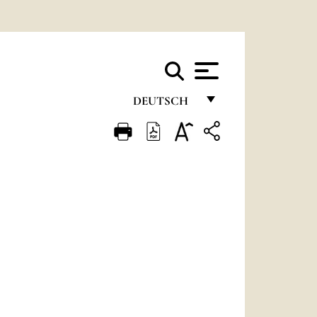
DEUTSCH
FRANÇAIS
ENGLISH
ITALIANO
PORTUGUÊS
ESPAÑOL
DEUTSCH
POLSKI