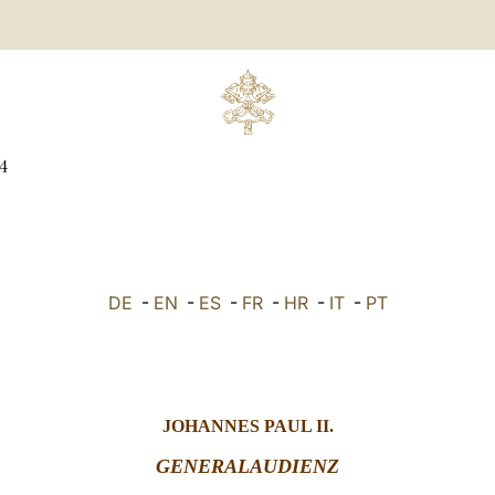
4
DE
-
EN
-
ES
-
FR
-
HR
-
IT
-
PT
JOHANNES PAUL II.
GENERALAUDIENZ