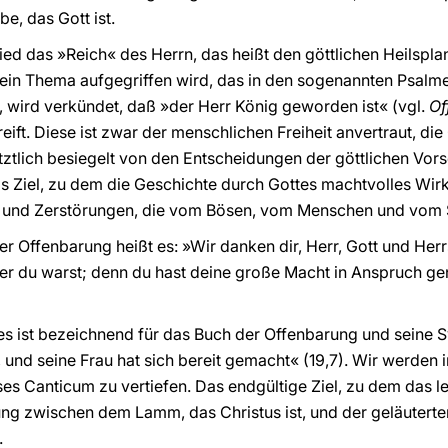
e, das Gott ist.
ied das »Reich« des Herrn, das heißt den göttlichen Heilspla
in Thema aufgegriffen wird, das in den sogenannten Psalme
, wird verkündet, daß »der Herr König geworden ist« (vgl.
Of
eift. Diese ist zwar der menschlichen Freiheit anvertraut, di
letztlich besiegelt von den Entscheidungen der göttlichen Vo
s Ziel, zu dem die Geschichte durch Gottes machtvolles Wir
 und Zerstörungen, die vom Bösen, vom Menschen und vom S
er Offenbarung heißt es: »Wir danken dir, Herr, Gott und Her
der du warst; denn du hast deine große Macht in Anspruch g
des ist bezeichnend für das Buch der Offenbarung und sein
 und seine Frau hat sich bereit gemacht« (19,7). Wir werden 
s Canticum zu vertiefen. Das endgültige Ziel, zu dem das let
ung zwischen dem Lamm, das Christus ist, und der geläutert
.