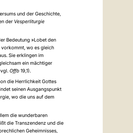
versums und der Geschichte,
hen der
Vesperliturgie
der Bedeutung »Lobet den
g vorkommt, wo es gleich
aus. Sie erklingen im
 gleichsam ein mächtiger
(vgl.
Offb
19,1).
on die Herrlichkeit Gottes
findet seinen Ausgangspunkt
turgie, wo die uns auf dem
allem die wunderbaren
heißt die Transzendenz und die
sprechlichen Geheimnisses,