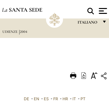
La
SANTA SEDE
ITALIANO
UDIENZE
2004
FRANÇAIS
ENGLISH
ITALIANO
PORTUGUÊS
ESPAÑOL
DEUTSCH
POLSKI
العربيّة
DE
-
EN
-
ES
-
FR
-
HR
-
IT
-
PT
中文