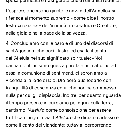
sposa purificata e trasfigurata che è l’umanità redenta.
L’espressione «sono giunte le nozze dell’Agnello» si
riferisce al momento supremo - come dice il nostro
testo «nuziale» - dell’intimità tra creatura e Creatore,
nella gioia e nella pace della salvezza.
4. Concludiamo con le parole di uno dei discorsi di
sant’Agostino, che così illustra ed esalta il canto
dell’Alleluia nel suo significato spirituale: «Noi
cantiamo all’unisono questa parola e uniti attorno ad
essa in comunione di sentimenti, ci sproniamo a
vicenda alla lode di Dio. Dio però può lodarlo con
tranquillità di coscienza colui che non ha commesso
nulla per cui gli dispiaccia. Inoltre, per quanto riguarda
il tempo presente in cui siamo pellegrini sulla terra,
cantiamo l’
Alleluia
come consolazione per essere
fortificati lungo la via; l’
Alleluia
che diciamo adesso è
come il canto del viandante; tuttavia, percorrendo