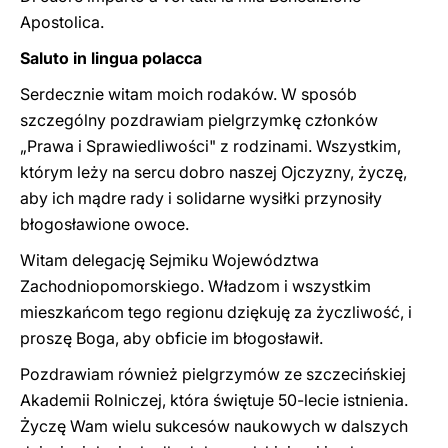
Apostolica.
Saluto in lingua polacca
Serdecznie witam moich rodaków. W sposób
szczególny pozdrawiam pielgrzymkę członków
„Prawa i Sprawiedliwości" z rodzinami. Wszystkim,
którym leży na sercu dobro naszej Ojczyzny, życzę,
aby ich mądre rady i solidarne wysiłki przynosiły
błogosławione owoce.
Witam delegację Sejmiku Województwa
Zachodniopomorskiego. Władzom i wszystkim
mieszkańcom tego regionu dziękuję za życzliwość, i
proszę Boga, aby obficie im błogosławił.
Pozdrawiam również pielgrzymów ze szczecińskiej
Akademii Rolniczej, która świętuje 50-lecie istnienia.
Życzę Wam wielu sukcesów naukowych w dalszych