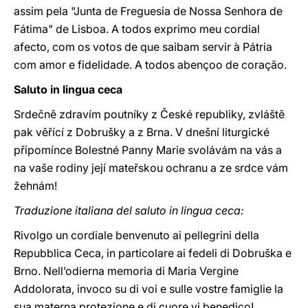
assim pela "Junta de Freguesia de Nossa Senhora de
Fátima" de Lisboa. A todos exprimo meu cordial
afecto, com os votos de que saibam servir à Pátria
com amor e fidelidade. A todos abençoo de coração.
Saluto in lingua ceca
Srdečně zdravím poutníky z České republiky, zvláště
pak věřící z Dobrušky a z Brna. V dnešní liturgické
připomínce Bolestné Panny Marie svolávám na vás a
na vaše rodiny její mateřskou ochranu a ze srdce vám
žehnám!
Traduzione italiana del saluto in lingua ceca:
Rivolgo un cordiale benvenuto ai pellegrini della
Repubblica Ceca, in particolare ai fedeli di Dobruška e
Brno. Nell’odierna memoria di Maria Vergine
Addolorata, invoco su di voi e sulle vostre famiglie la
sua materna protezione e di cuore vi benedico!