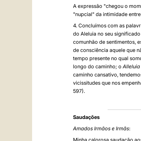
A expressão "chegou o mome
"nupcial" da intimidade entre
4. Concluímos com as palavra
do Aleluia no seu significad
comunhão de sentimentos, e
de consciência aquele que n
tempo presente no qual somo
longo do caminho; o
Alleluia
caminho cansativo, tendemos
vicissitudes que nos empen
597).
Saudações
Amados Irmãos e Irmãs
:
Minha calorosa saudação aos