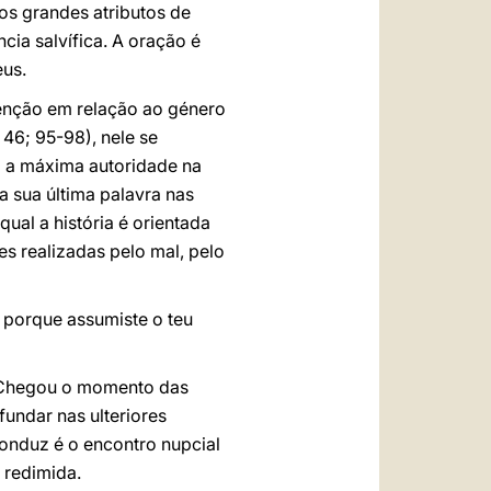
os grandes atributos de
ncia salvífica. A oração é
eus.
denção em relação ao género
l
46; 95-98), nele se
m a máxima autoridade na
a sua última palavra nas
ual a história é orientada
s realizadas pelo mal, pelo
 porque assumiste o teu
: "Chegou o momento das
fundar nas ulteriores
 conduz é o encontro nupcial
 redimida.