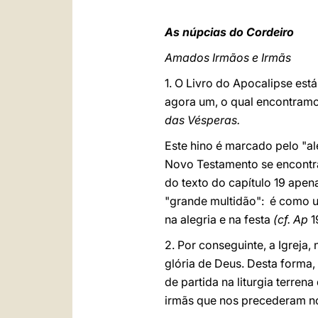
As núpcias do Cordeiro
Amados Irmãos e Irmãs
1. O Livro do Apocalipse est
agora um, o qual encontram
das Vésperas.
Este hino é marcado pelo "al
Novo Testamento se encontra 
do texto do capítulo 19 apen
"grande multidão": é como u
na alegria e na festa
(cf. Ap
19
2. Por conseguinte, a Igreja
glória de Deus. Desta forma,
de partida na liturgia terre
irmãs que nos precederam no