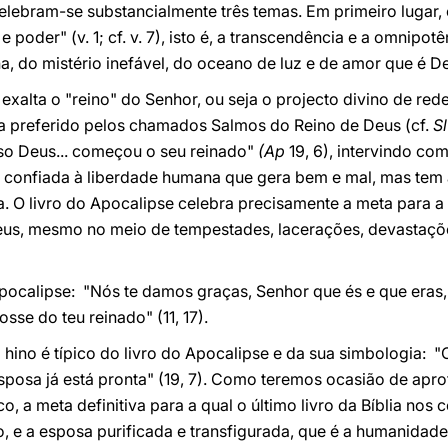
lebram-se substancialmente três temas. Em primeiro lugar, 
e poder" (v. 1; cf. v. 7), isto é, a transcendência e a omnipotê
a, do mistério inefável, do oceano de luz e de amor que é D
exalta o "reino" do Senhor, ou seja o projecto divino de re
preferido pelos chamados Salmos do Reino de Deus (cf.
S
so Deus... começou o seu reinado"
(Ap
19, 6), intervindo co
tá confiada à liberdade humana que gera bem e mal, mas tem 
. O livro do Apocalipse celebra precisamente a meta para a q
eus, mesmo no meio de tempestades, lacerações, devastaçõe
pocalipse: "Nós te damos graças, Senhor que és e que eras,
sse do teu reinado" (11, 17).
do hino é típico do livro do Apocalipse e da sua simbologia
sposa já está pronta" (19, 7). Como teremos ocasião de apro
, a meta definitiva para a qual o último livro da Bíblia nos
to, e a esposa purificada e transfigurada, que é a humanidade