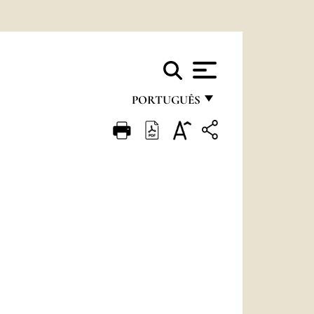
PORTUGUÊS
FRANÇAIS
ENGLISH
ITALIANO
PORTUGUÊS
ESPAÑOL
DEUTSCH
POLSKI