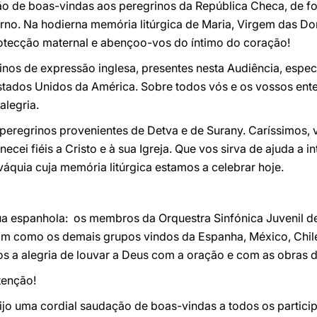
ão de boas-vindas aos peregrinos da República Checa, de for
rno. Na hodierna memória litúrgica de Maria, Virgem das Do
protecção maternal e abençoo-vos do íntimo do coração!
inos de expressão inglesa, presentes nesta Audiência, espe
Estados Unidos da América. Sobre todos vós e os vossos ente
alegria.
eregrinos provenientes de Detva e de Surany. Caríssimos, vi
cei fiéis a Cristo e à sua Igreja. Que vos sirva de ajuda a 
áquia cuja memória litúrgica estamos a celebrar hoje.
ua espanhola: os membros da Orquestra Sinfónica Juvenil de
 como os demais grupos vindos da Espanha, México, Chile,
s a alegria de louvar a Deus com a oração e com as obras d
tenção!
ijo uma cordial saudação de boas-vindas a todos os partici