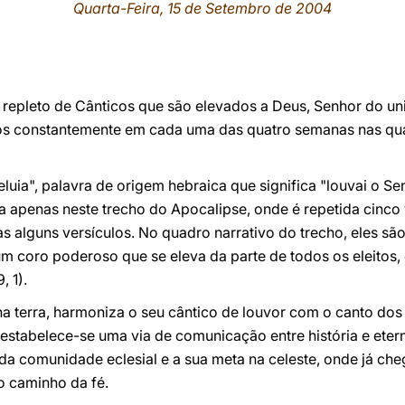
Quarta-Feira, 15 de Setembro de 2004
á repleto de Cânticos que são elevados a Deus, Senhor do un
os constantemente em cada uma das quatro semanas nas qu
eluia", palavra de origem hebraica que significa "louvai o S
apenas neste trecho do Apocalipse, onde é repetida cinco v
as alguns versículos. No quadro narrativo do trecho, eles s
m coro poderoso que se eleva da parte de todos os eleitos,
, 1).
, na terra, harmoniza o seu cântico de louvor com o canto do
 estabelece-se uma via de comunicação entre história e eter
na da comunidade eclesial e a sua meta na celeste, onde já c
 caminho da fé.