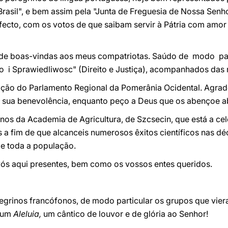
Brasil", e bem assim pela "Junta de Freguesia de Nossa Senh
ecto, com os votos de que saibam servir à Pátria com amor 
 de boas-vindas aos meus compatriotas. Saúdo de modo par
 Sprawiedliwosc" (Direito e Justiça), acompanhados das re
ção do Parlamento Regional da Pomerânia Ocidental. Agrad
a sua benevolência, enquanto peço a Deus que os abençoe 
nos da Academia de Agricultura, de Szcsecin, que está a cel
a fim de que alcanceis numerosos êxitos científicos nas dé
de toda a população.
ós aqui presentes, bem como os vossos entes queridos.
grinos francófonos, de modo particular os grupos que vie
a um
Aleluia,
um cântico de louvor e de glória ao Senhor!