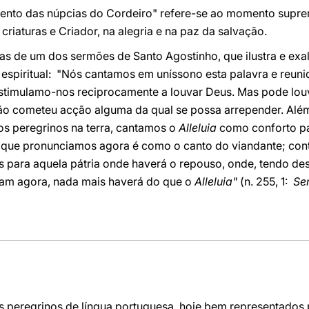
nto das núpcias do Cordeiro" refere-se ao momento supre
 criaturas e Criador, na alegria e na paz da salvação.
s de um dos sermões de Santo Agostinho, que ilustra e exal
o espiritual: "Nós cantamos em uníssono esta palavra e reuni
stimulamo-nos reciprocamente a louvar Deus. Mas pode lou
ão cometeu acção alguma da qual se possa arrepender. Além 
s peregrinos na terra, cantamos o
Alleluia
como conforto pa
que pronunciamos agora é como o canto do viandante; cont
 para aquela pátria onde haverá o repouso, onde, tendo de
ham agora, nada mais haverá do que o
Alleluia"
(n. 255, 1:
Se
 peregrinos de língua portuguesa, hoje bem representados p