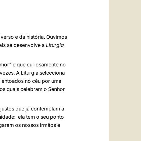
العربيّة
中文
LATINE
iverso e da história. Ouvimos
ais se desenvolve a
Liturgia
enhor" e que curiosamente no
ezes. A Liturgia selecciona
ão entoados no céu por uma
 os quais celebram o Senhor
s justos que já contemplam a
nidade: ela tem o seu ponto
hegaram os nossos irmãos e