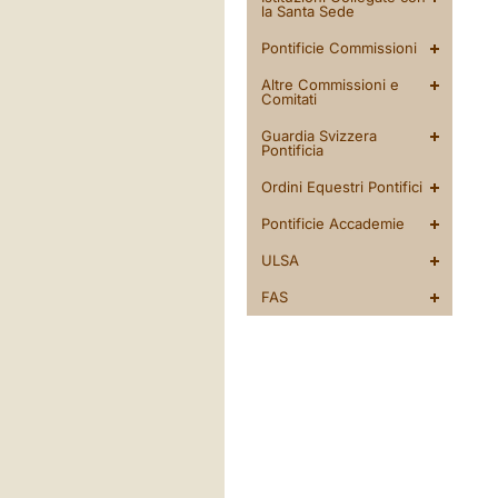
la Santa Sede
Pontificie Commissioni
Altre Commissioni e
Comitati
Guardia Svizzera
Pontificia
Ordini Equestri Pontifici
Pontificie Accademie
ULSA
FAS