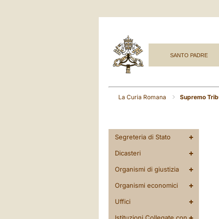
SANTO PADRE
La Curia Romana
Supremo Tribu
Segreteria di Stato
Dicasteri
Organismi di giustizia
Organismi economici
Uffici
Istituzioni Collegate con