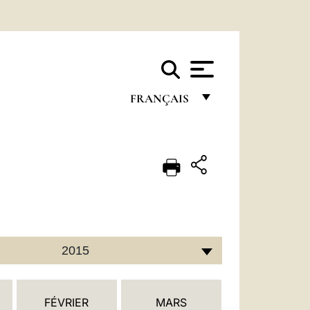
FRANÇAIS
FRANÇAIS
ENGLISH
ITALIANO
PORTUGUÊS
ESPAÑOL
2015
DEUTSCH
POLSKI
FÉVRIER
MARS