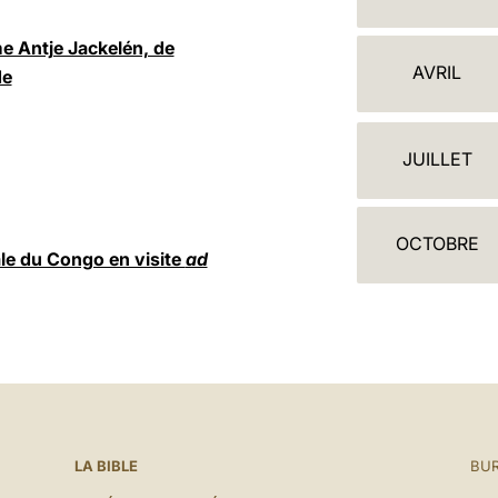
A
L
e Antje Jackelén, de
AVRIL
de
E
N
JUILLET
D
R
OCTOBRE
I
le du Congo en visite
ad
E
R
LA BIBLE
BUR